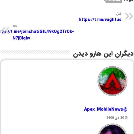
SALAM
قبل
https://t.me/vaghtus
بعد
tps://t.me/joinchat/GfL49kOg2TrOk-
N7jBIglw
دیگران این هارو دیدن
@Apex_MobileNews
30 دی 1400