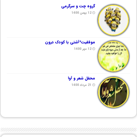
گروه چت و سرگرمی
12 بهمن 1400
موفقیت*آشتی با کودک درون
12 مهر 1400
محفل شعر و آوا
21 مرداد 1400