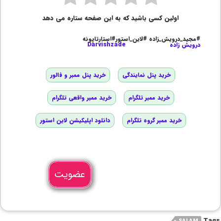
اولین کسی باشید که به این صفحه ستاره می دهد
#مجید_درویش_زاده #لاین_استور#استارتاپونه
درویش زاده
Darvishzade
خرید پنل نمایندگی
خرید پنل ممبر و فالور
خرید ممبر تلگرام
خرید ممبر واقعی تلگرام
خرید ممبر گروه تلگرام
دانلود اپلیکیشن لاین استور
عضویت
Tags