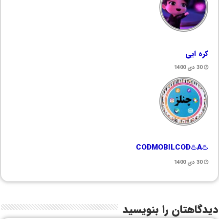
کره ایی
30 دی 1400
♨️CODMOBILCOD♨️A
30 دی 1400
دیدگاهتان را بنویسید