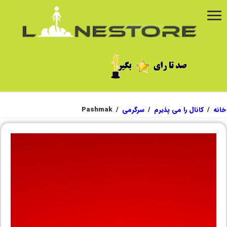
خانه
/
کانال را می پذیرم
/
سرگرمی
/
Pashmak