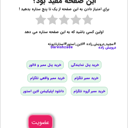
این صفحه مفید بود؟
برای امتیاز دادن به این صفحه از یک تا پنج ستاره بدهید !
اولین کسی باشید که به این صفحه ستاره می دهد
#مجید_درویش_زاده #لاین_استور#استارتاپونه
درویش زاده
Darvishzade
خرید پنل نمایندگی
خرید پنل ممبر و فالور
خرید ممبر تلگرام
خرید ممبر واقعی تلگرام
خرید ممبر گروه تلگرام
دانلود اپلیکیشن لاین استور
عضویت