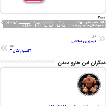
Tags
کانال خنده شادی ╯▅╰╱▔▔▔▔▔▔▔╲╯╯ ▕▕╱╱╱╱╱╱╱╱┛▂╲╲╭ ╱▂▂▂▂▂▂╱╱┏▕╋▏╲╲
❤ خوشحالی خندیدن از ته دل ?▔▏▂┗┓▂▕▔┛▂┏▔▂▕▔ ▕▕╋▏▕╋▏▏▕┏
قبل
تلویزیون تماشایی
بعد
?کلیپ رایگان ?
دیگران این هارو دیدن