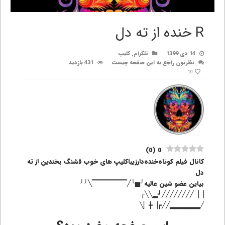
R خنده از ته دل
14 دی 1399
تلگرام
,
کلیپ
نظرتون راجع به این صفحه چیست
431 بازدید
10
)
0
(
0
کانال فیلم‌ کوتاه‌خنده‌دار‌زیباکلیپ های خوب قشنگ بخندین از ته
دل
بیاین عضو شین عالیه╯▅╰╱▔▔▔▔▔▔▔╲╯╯
▕▕╱╱╱╱╱╱╱╱┛▂╲╲╭
╱▂▂▂▂▂▂╱╱┏▕╋▏╲