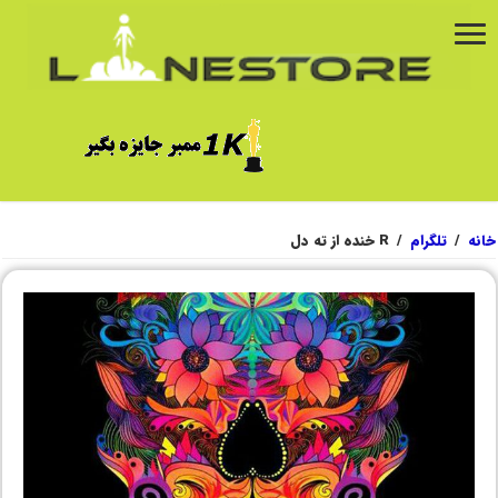
خانه
/
تلگرام
/
R خنده از ته دل