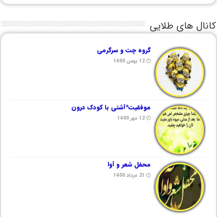
کانال های طلایی
گروه چت و سرگرمی
12 بهمن 1400
موفقیت*آشتی با کودک درون
12 مهر 1400
محفل شعر و آوا
21 مرداد 1400