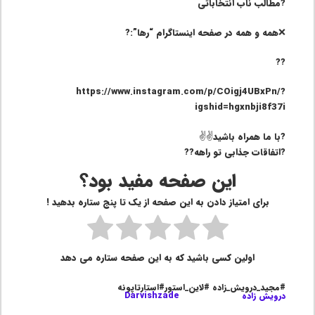
?مطالب ناب انتخاباتی
❌همه و همه در صفحه اینستاگرام “رها”:?
??
https://www.instagram.com/p/COigj4UBxPn/?
igshid=hgxnbji8f37i
?با ما همراه باشید✌️✌️
?اتفاقات جذابی تو راهه??
این صفحه مفید بود؟
برای امتیاز دادن به این صفحه از یک تا پنج ستاره بدهید !
اولین کسی باشید که به این صفحه ستاره می دهد
#مجید_درویش_زاده #لاین_استور#استارتاپونه
درویش زاده
Darvishzade