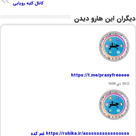
کانال کلبه رویایی
دیگران این هارو دیدن
https://t.me/praxyfreeeee
30 دی 1400
https://rubika.ir/assssssssssssosss غم کده