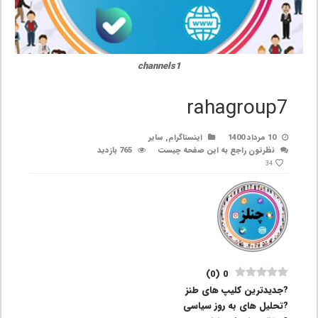
channels1
rahagroup7
10 مرداد 1400
اینستاگرام
,
سایر
نظرتون راجع به این صفحه چیست
765 بازدید
34
)
0
(
0
?جدیدترین کلیپ های طنز
?تحلیل های به روز سیاسی