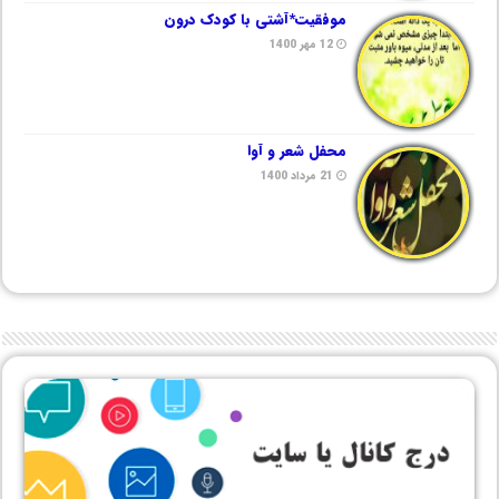
موفقیت*آشتی با کودک درون
12 مهر 1400
محفل شعر و آوا
21 مرداد 1400