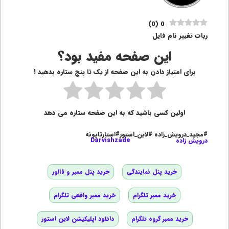
)
0
(
0
ربات تغییر نام فایل
این صفحه مفید بود؟
برای امتیاز دادن به این صفحه از یک تا پنج ستاره بدهید !
اولین کسی باشید که به این صفحه ستاره می دهد
#مجید_درویش_زاده #لاین_استور#استارتاپونه
درویش زاده
Darvishzade
خرید پنل نمایندگی
خرید پنل ممبر و فالور
خرید ممبر تلگرام
خرید ممبر واقعی تلگرام
خرید ممبر گروه تلگرام
دانلود اپلیکیشن لاین استور