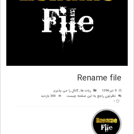
Rename file
9 تیر 1396
ربات ها
,
کانال را می پذیرم
نظرتون راجع به این صفحه چیست
344 بازدید
7