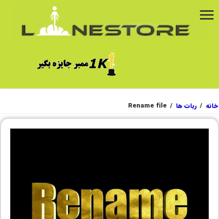
خانه
/
ربات ها
/
Rename file