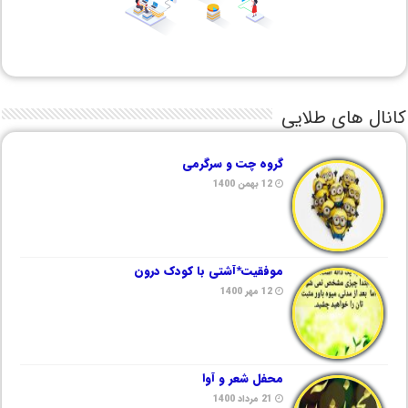
کانال های طلایی
گروه چت و سرگرمی
12 بهمن 1400
موفقیت*آشتی با کودک درون
12 مهر 1400
محفل شعر و آوا
21 مرداد 1400