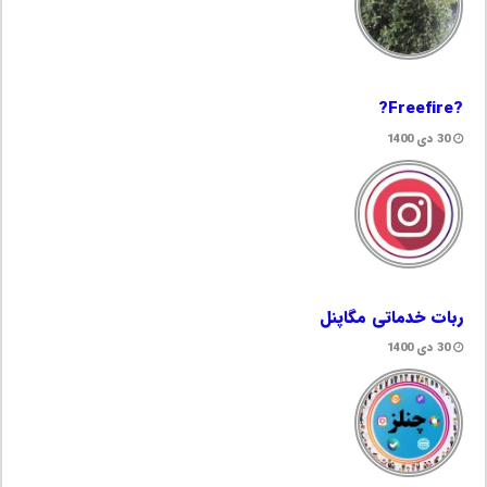
?Freefire?
30 دی 1400
ربات خدماتی مگاپنل
30 دی 1400