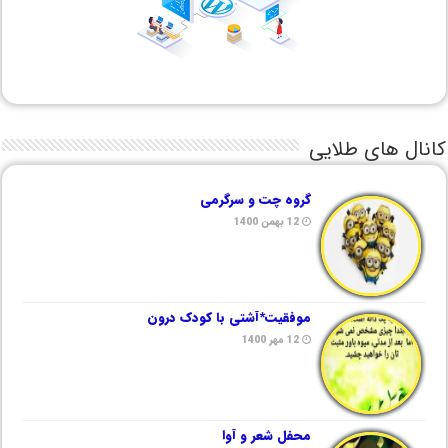
کانال های طلایی
گروه چت و سرگرمی
12 بهمن 1400
موفقیت*آشتی با کودک درون
12 مهر 1400
محفل شعر و آوا