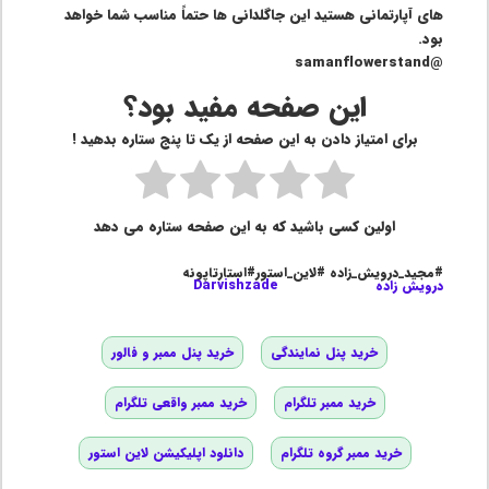
های آپارتمانی هستید این جاگلدانی ها حتماً مناسب شما خواهد
بود.
@samanflowerstand
این صفحه مفید بود؟
برای امتیاز دادن به این صفحه از یک تا پنج ستاره بدهید !
اولین کسی باشید که به این صفحه ستاره می دهد
#مجید_درویش_زاده #لاین_استور#استارتاپونه
درویش زاده
Darvishzade
خرید پنل نمایندگی
خرید پنل ممبر و فالور
خرید ممبر تلگرام
خرید ممبر واقعی تلگرام
خرید ممبر گروه تلگرام
دانلود اپلیکیشن لاین استور