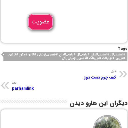
عضویت
Tags
#استند_گل #استند_گلدان #پایه_گل #پایه_گلدان #قفس_تزئینی #کادو #دکور #تزئین
#تزیین #تزئینات #تزیینات #قفس_تزئینی_گل
قبل
کیف چرم دست دوز
بعد
parhamlink
دیگران این هارو دیدن