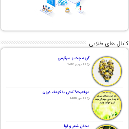
کانال های طلایی
گروه چت و سرگرمی
12 بهمن 1400
موفقیت*آشتی با کودک درون
12 مهر 1400
محفل شعر و آوا