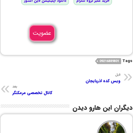
خرید ممبر گروه تلگرام
دانلود اپلیکیشن لاین استور
عضویت
Tags
09216889801
قبل
ویس کده اذربایجان
بعد
کانال تخصصی مرمکتگر
دیگران این هارو دیدن