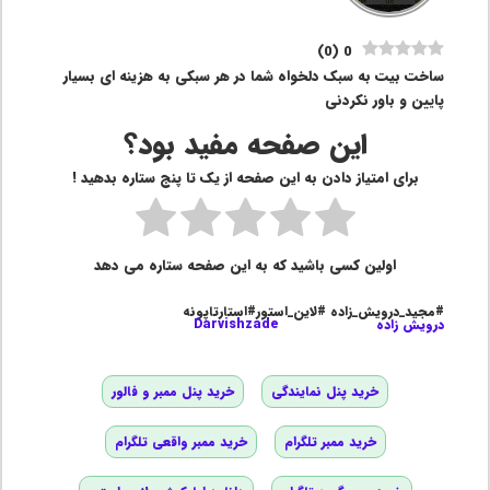
)
0
(
0
ساخت بیت به سبک دلخواه شما در هر سبکی به هزینه ای بسیار
پایین و باور نکردنی
این صفحه مفید بود؟
برای امتیاز دادن به این صفحه از یک تا پنج ستاره بدهید !
اولین کسی باشید که به این صفحه ستاره می دهد
#مجید_درویش_زاده #لاین_استور#استارتاپونه
درویش زاده
Darvishzade
خرید پنل نمایندگی
خرید پنل ممبر و فالور
خرید ممبر تلگرام
خرید ممبر واقعی تلگرام