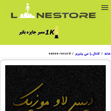
خانه
/
کانال را می پذیرم
/
sense record