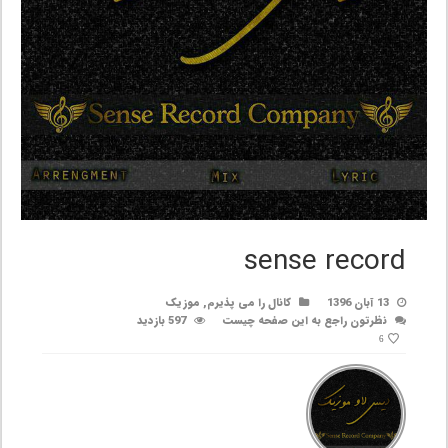
sense record
13 آبان 1396
کانال را می پذیرم
,
موزیک
نظرتون راجع به این صفحه چیست
597 بازدید
6