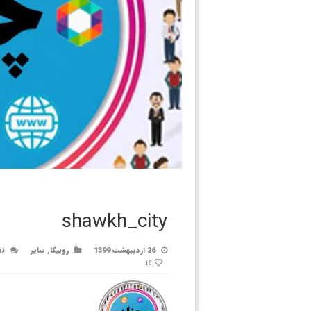
shawkh_city
26 اردیبهشت 1399
روبیکا
,
سایر
نظ
16