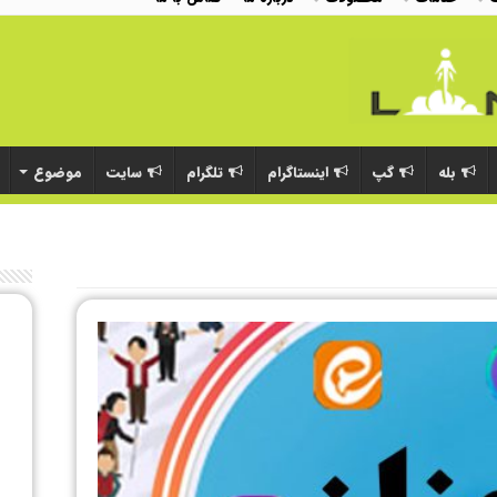
بله
گپ
اینستاگرام
تلگرام
سایت
موضوع