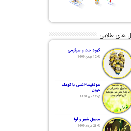
ل های طلایی
گروه چت و سرگرمی
12 بهمن 1400
موفقیت*آشتی با کودک
درون
12 مهر 1400
محفل شعر و آوا
21 مرداد 1400