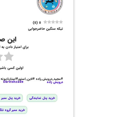
)
0
(
0
تیکه سنگین حاضرجوابی
این صف
برای امتیاز دادن به
اولین کسی باشی
#مجید_درویش_زاده #لاین_استور#استارتاپونه
درویش زاده
Darvishzade
خرید پنل نمایندگی
خرید پنل ممبر و
خرید ممبر گروه تلگ