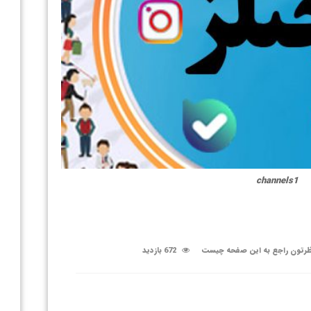
channels1
رتون راجع به این صفحه چیست
672 بازدید