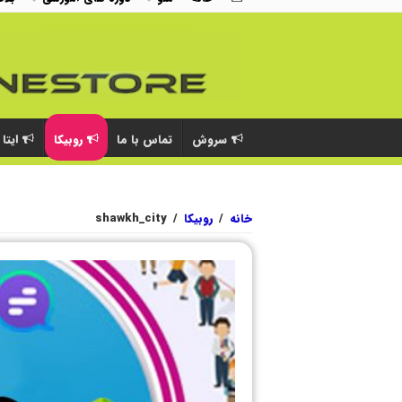
سروش
تماس با ما
روبیکا
ایتا
خانه
/
روبیکا
/
shawkh_city