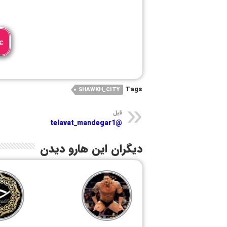
ع
Tags
SHAWKH_CITY
قبل
@telavat_mandegar1
دیگران این هارو دیدن