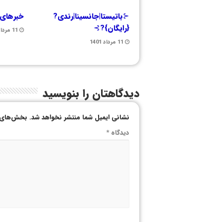
⊰باتیستا|جانسینا|رندی?
خبرهای 
{رایگان}?⊱
11 مرداد 1401
11 مرداد 1401
دیدگاهتان را بنویسید
نشانی ایمیل شما منتشر نخواهد شد.
بخش‌های م
دیدگاه
*