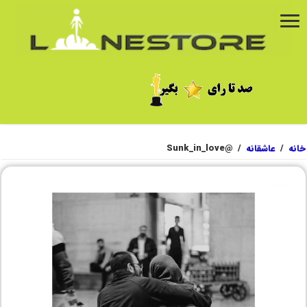
خانه
/
عاشقانه
/
@Sunk_in_love