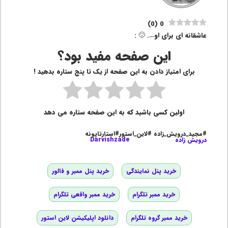
)
0
(
0
عاشقانه ای برای او…. 🙁 :
این صفحه مفید بود؟
برای امتیاز دادن به این صفحه از یک تا پنج ستاره بدهید !
اولین کسی باشید که به این صفحه ستاره می دهد
#مجید_درویش_زاده #لاین_استور#استارتاپونه
درویش زاده
Darvishzade
خرید پنل نمایندگی
خرید پنل ممبر و فالور
خرید ممبر تلگرام
خرید ممبر واقعی تلگرام
خرید ممبر گروه تلگرام
دانلود اپلیکیشن لاین استور