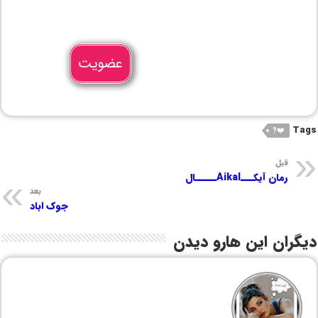
عضویت
Tags
❤️?
قبل
رمان آیکـــAikalـــــال
بعد
جوک اباد
دیگران این هارو دیدن