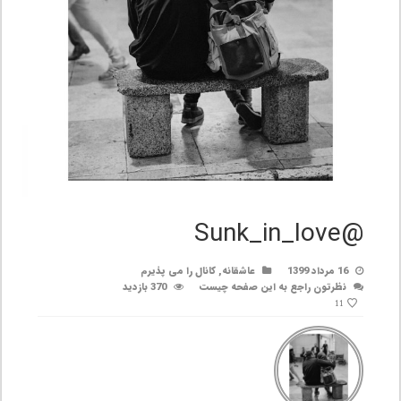
@Sunk_in_love
16 مرداد 1399
عاشقانه
,
کانال را می پذیرم
نظرتون راجع به این صفحه چیست
370 بازدید
11