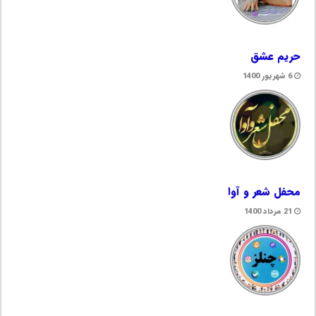
حریم عشق
6 شهریور 1400
محفل شعر و آوا
21 مرداد 1400