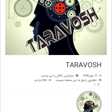
TARAVOSH
11 مهر 1396
سرگرمی
,
کانال را می پذیرم
نظرتون راجع به این صفحه چیست
436 بازدید
11