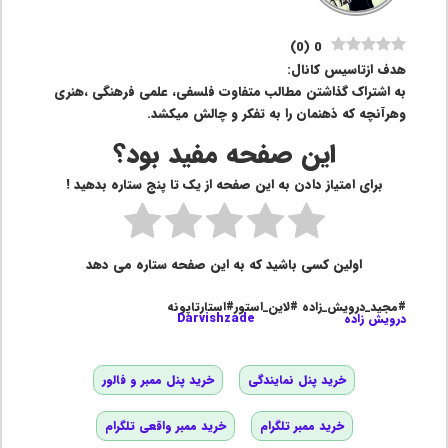
)
0
(
0
هدف ازتاسیس کانال:
به اشتراک گذاشتن مطالب متفاوت فلسفی، علمی فرهنگی ،هنری
وهرآنچه که ذهنمان را به تفکر و چالش میکشد.
این صفحه مفید بود؟
برای امتیاز دادن به این صفحه از یک تا پنج ستاره بدهید !
اولین کسی باشید که به این صفحه ستاره می دهد
#مجید_درویش_زاده #لاین_استور#استارتاپونه
درویش زاده
Darvishzade
خرید پنل نمایندگی
خرید پنل ممبر و فالور
خرید ممبر تلگرام
خرید ممبر واقعی تلگرام