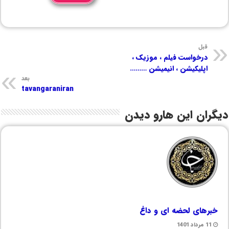
قبل
درخواست فیلم ، موزیک ،
اپلیکیشن ، انیمیشن ………
بعد
tavangaraniran
دیگران این هارو دیدن
خبرهای لحضه ای و داغ
11 مرداد 1401