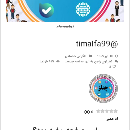
channels1
@timalfa99
10 تیر 1399
تلگرام
,
خدماتی
نظرتون راجع به این صفحه چیست
475 بازدید
18
)
0
(
0
اد ممبر