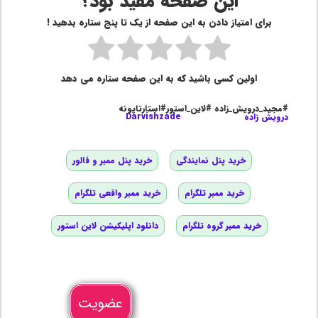
این صفحه مفید بود؟
برای امتیاز دادن به این صفحه از یک تا پنج ستاره بدهید !
اولین کسی باشید که به این صفحه ستاره می دهد
#مجید_درویش_زاده #لاین_استور#استارتاپونه
درویش زاده
Darvishzade
خرید پنل نمایندگی
خرید پنل ممبر و فالور
خرید ممبر تلگرام
خرید ممبر واقعی تلگرام
خرید ممبر گروه تلگرام
دانلود اپلیکیشن لاین استور
عضویت