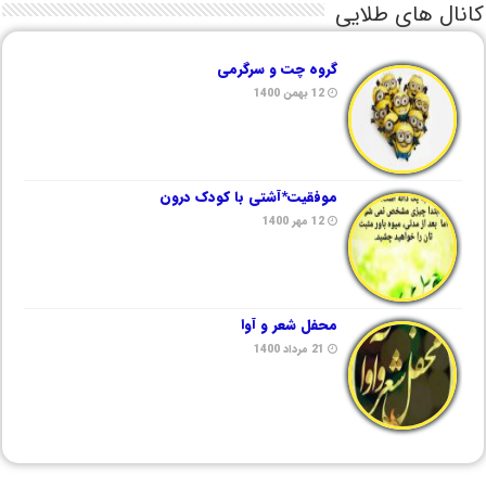
کانال های طلایی
گروه چت و سرگرمی
12 بهمن 1400
موفقیت*آشتی با کودک درون
12 مهر 1400
محفل شعر و آوا
21 مرداد 1400