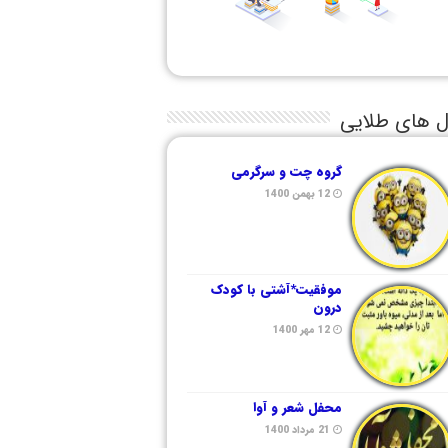
ل های طلایی
گروه چت و سرگرمی
12 بهمن 1400
موفقیت*آشتی با کودک
درون
12 مهر 1400
محفل شعر و آوا
21 مرداد 1400