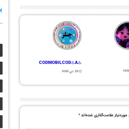
♨️CODMOBILCOD♨️A
30 دی 1400
وردنیاز علامت‌گذاری شده‌اند
*