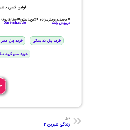
اولین کسی باشی
#مجید_درویش_زاده #لاین_استور#استارتاپونه
درویش زاده
Darvishzade
خرید پنل نمایندگی
خرید پنل ممبر و
خرید ممبر گروه تلگ
ع
قبل
زندگی شیرین ۲