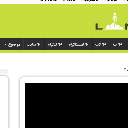
بله
گپ
اینستاگرام
تلگرام
سایت
موضوع
T