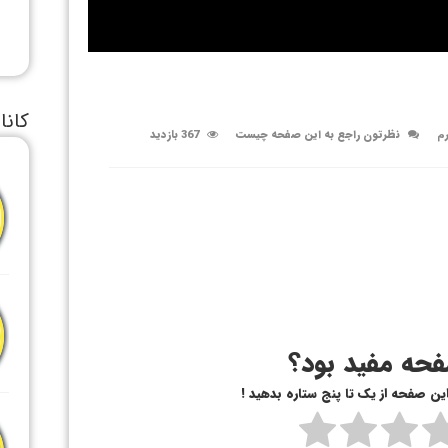
کانا
رم
نظرتون راجع به این صفحه چیست
367 بازدید
حه مفید بود؟
 این صفحه از یک تا پنج ستاره بدهید !