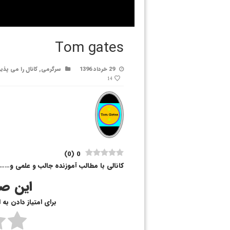
Tom gates
29 خرداد 1396
سرگرمی
,
کانال را می پذی
14
)
0
(
0
کانالی با مطالب آموزنده جالب و علمی و……
این صف
برای امتیاز دادن به