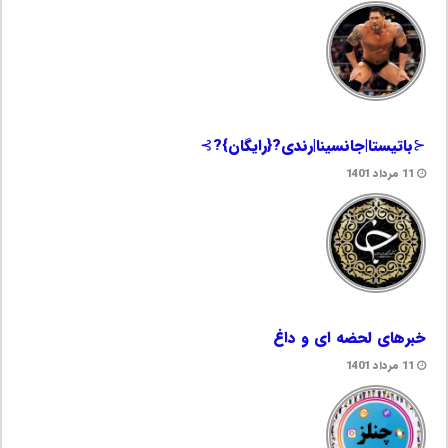
⊰باتیستا|جانسینا|رندی?{رایگان}?⊱
11 مرداد 1401
خبرهای لحضه ای و داغ
11 مرداد 1401