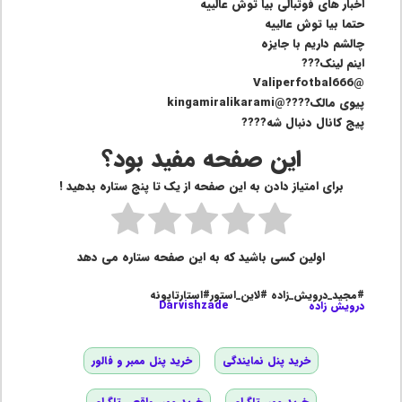
اخبار های فوتبالی بیا توش عالییه
حتما بیا توش عالییه
چالشم داریم با جایزه
اینم لینک???
@Valiperfotbal666
پیوی مالک????@kingamiralikarami
پیج کانال دنبال شه????
این صفحه مفید بود؟
برای امتیاز دادن به این صفحه از یک تا پنج ستاره بدهید !
اولین کسی باشید که به این صفحه ستاره می دهد
#مجید_درویش_زاده #لاین_استور#استارتاپونه
درویش زاده
Darvishzade
خرید پنل نمایندگی
خرید پنل ممبر و فالور
خرید ممبر تلگرام
خرید ممبر واقعی تلگرام