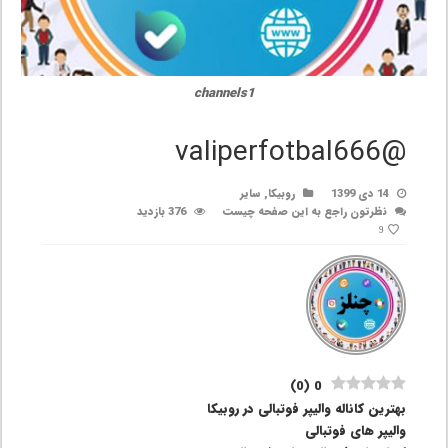
channels1
@valiperfotbal666
14 دی 1399
روبیکا
,
سایر
نظرتون راجع به این صفحه چیست
376 بازدید
9
)
0
(
0
بهترین کاناله والیپر فوتبالی در روبیکا
والیپر های فوتبالی