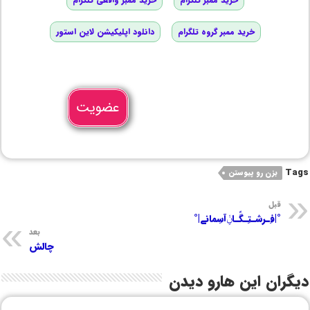
خرید ممبر گروه تلگرام
دانلود اپلیکیشن لاین استور
عضویت
Tags
بزن رو پیوستن
قبل
°|فِـرشـتِـگًـاݩِِ‌آسِمانے|°
بعد
چالش
دیگران این هارو دیدن