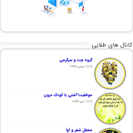
کانال های طلایی
گروه چت و سرگرمی
12 بهمن 1400
موفقیت*آشتی با کودک درون
12 مهر 1400
محفل شعر و آوا