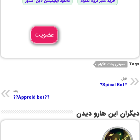
خرید ممبر گروه تلگرام
دانلود اپلیکیشن لاین استور
عضویت
Tags
معرفي ربات تلگرام
قبل
?Spical Bot?
بعد
??Approid bot??
دیگران این هارو دیدن