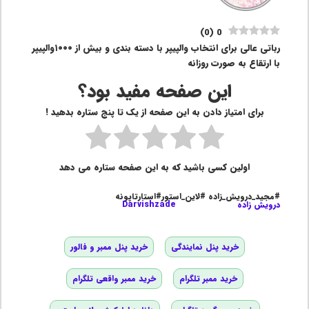
)
0
(
0
رباتی عالی برای انتخاب والپیپر با دسته بندی و بیش از ١٠٠٠والپیپر
با ارتقاع به صورت روزانه
این صفحه مفید بود؟
برای امتیاز دادن به این صفحه از یک تا پنج ستاره بدهید !
اولین کسی باشید که به این صفحه ستاره می دهد
#مجید_درویش_زاده #لاین_استور#استارتاپونه
درویش زاده
Darvishzade
خرید پنل نمایندگی
خرید پنل ممبر و فالور
خرید ممبر تلگرام
خرید ممبر واقعی تلگرام