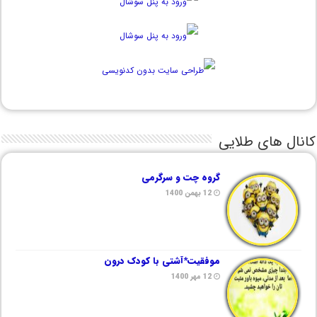
کانال های طلایی
گروه چت و سرگرمی
12 بهمن 1400
موفقیت*آشتی با کودک درون
12 مهر 1400