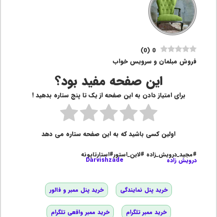
)
0
(
0
فروش مبلمان و سرویس خواب
این صفحه مفید بود؟
برای امتیاز دادن به این صفحه از یک تا پنج ستاره بدهید !
اولین کسی باشید که به این صفحه ستاره می دهد
#مجید_درویش_زاده #لاین_استور#استارتاپونه
درویش زاده
Darvishzade
خرید پنل نمایندگی
خرید پنل ممبر و فالور
خرید ممبر تلگرام
خرید ممبر واقعی تلگرام