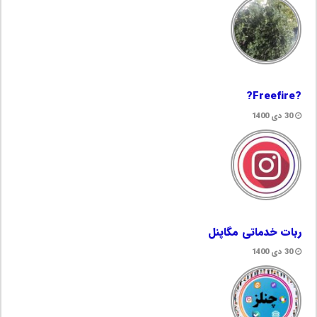
?Freefire?
30 دی 1400
ربات خدماتی مگاپنل
30 دی 1400