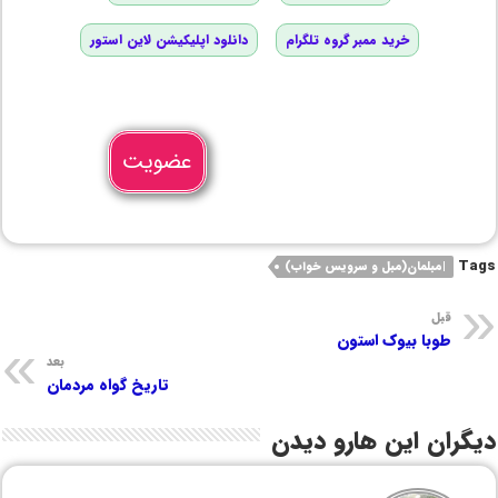
خرید ممبر گروه تلگرام
دانلود اپلیکیشن لاین استور
عضویت
Tags
|مبلمان(مبل و سرویس خواب)
قبل
طوبا بیوک استون
بعد
تاریخ گواه مردمان
دیگران این هارو دیدن