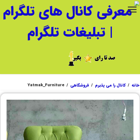
خانه
/
کانال را می پذیرم
/
فروشگاهی
/
Yatmak_Furniture