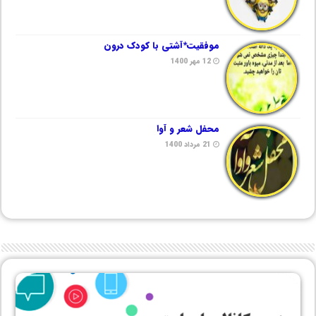
موفقیت*آشتی با کودک درون
12 مهر 1400
محفل شعر و آوا
21 مرداد 1400