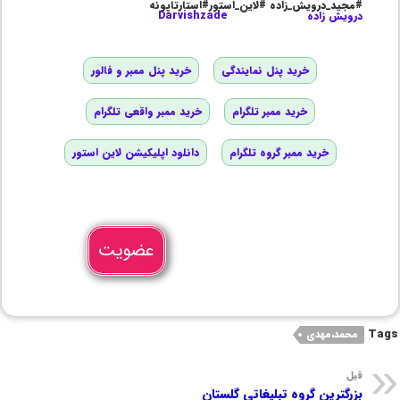
#مجید_درویش_زاده #لاین_استور#استارتاپونه
درویش زاده
Darvishzade
خرید پنل نمایندگی
خرید پنل ممبر و فالور
خرید ممبر تلگرام
خرید ممبر واقعی تلگرام
خرید ممبر گروه تلگرام
دانلود اپلیکیشن لاین استور
عضویت
Tags
محمد،مهدی
قبل
بزرگترین گروه تبلیغاتی گلستان