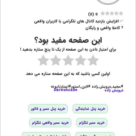
)
0
(
0
✅ افزایش بازدید کانال های تلگرامی با کاربران واقعی
? کاملا واقعی و رایگان
این صفحه مفید بود؟
برای امتیاز دادن به این صفحه از یک تا پنج ستاره بدهید !
اولین کسی باشید که به این صفحه ستاره می دهد
#مجید_درویش_زاده #لاین_استور#استارتاپونه
درویش زاده
Darvishzade
خرید پنل نمایندگی
خرید پنل ممبر و فالور
خرید ممبر تلگرام
خرید ممبر واقعی تلگرام