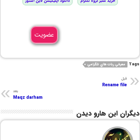
خرید ممبر گروه تلگرام
دانلود اپلیکیشن لاین استور
عضویت
Tags
معرفي ربات هاي تلگرامي
قبل
Rename file
بعد
Maqz darham
دیگران این هارو دیدن