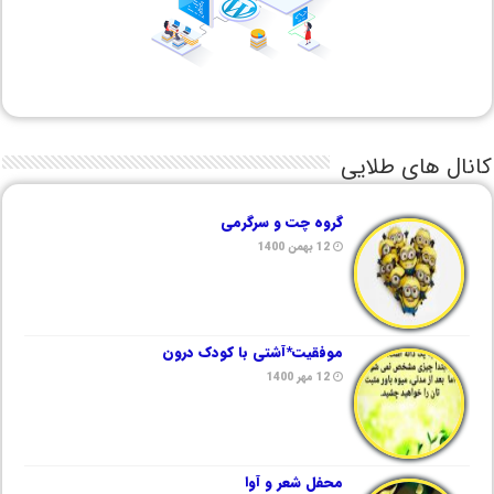
کانال های طلایی
گروه چت و سرگرمی
12 بهمن 1400
موفقیت*آشتی با کودک درون
12 مهر 1400
محفل شعر و آوا