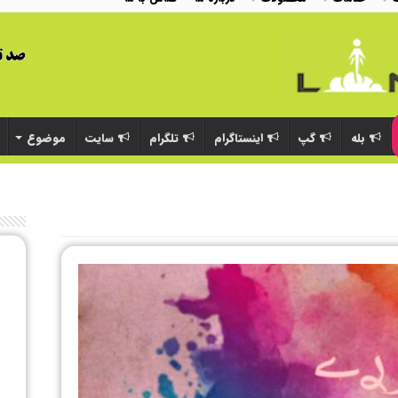
بله
گپ
اینستاگرام
تلگرام
سایت
موضوع