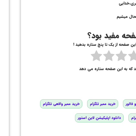
بری،خدایی
حال میشیم
حه مفید بود؟
 این صفحه از یک تا پنج ستاره بدهید !
د که به این صفحه ستاره می دهد
 فالور
خرید ممبر تلگرام
خرید ممبر واقعی تلگرام
رام
دانلود اپلیکیشن لاین استور