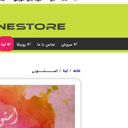
سروش
تماس با ما
روبیکا
ایتا
خانه
/
ایتا
/
اِســــــتــــوࢪے