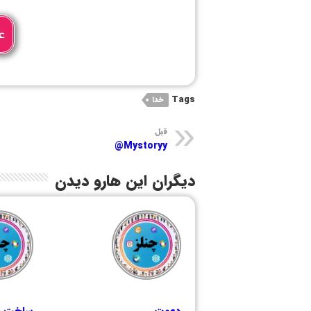
ع
Tags
خدا
قبل
Mystoryy@
دیگران این هارو دیدن
دعوت
ساخت رب