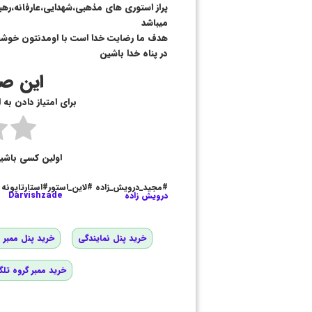
پراز استوری های مذهبی،شهدایی،عارفانه،ره
میباشد
هدف ما رضایت خدا است با اومدنتون خوش
در پناه خدا باشین
این صف
برای امتیاز دادن به
اولین کسی باشی
#مجید_درویش_زاده #لاین_استور#استارتاپونه
درویش زاده
Darvishzade
خرید پنل نمایندگی
خرید پنل ممبر و
خرید ممبر گروه تلگ