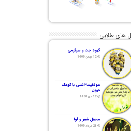
ل های طلایی
گروه چت و سرگرمی
12 بهمن 1400
موفقیت*آشتی با کودک
درون
12 مهر 1400
محفل شعر و آوا
21 مرداد 1400