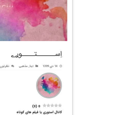
اِســــــتــــوࢪے
14 دی 1399
ایتا
,
مذهبی
نظرتون 
)
0
(
0
کانال استوری یا فیلم های کوتاه