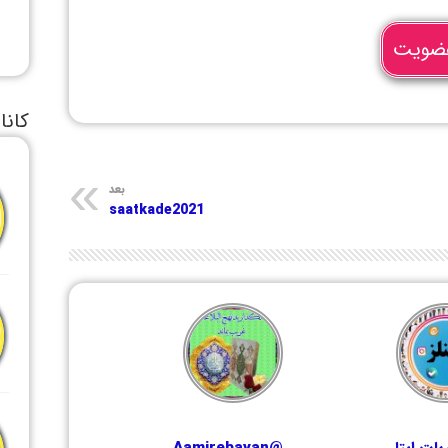
ضویت
کانا
بعد
saatkade2021
ات ایتا
@Aamirebayan