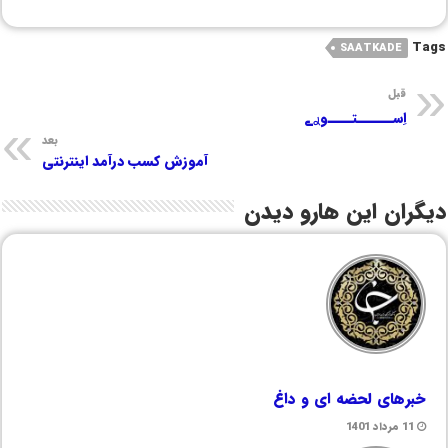
Tags
SAATKADE
قبل
اِســــــتــــوࢪے
بعد
آموزش کسب درآمد اینترنتی
دیگران این هارو دیدن
خبرهای لحضه ای و داغ
11 مرداد 1401