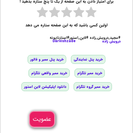
برای امتیاز دادن به این صفحه از یک تا پنج ستاره بدهید !
اولین کسی باشید که به این صفحه ستاره می دهد
#مجید_درویش_زاده #لاین_استور#استارتاپونه
درویش زاده
Darvishzade
خرید پنل نمایندگی
خرید پنل ممبر و فالور
خرید ممبر تلگرام
خرید ممبر واقعی تلگرام
خرید ممبر گروه تلگرام
دانلود اپلیکیشن لاین استور
عضویت