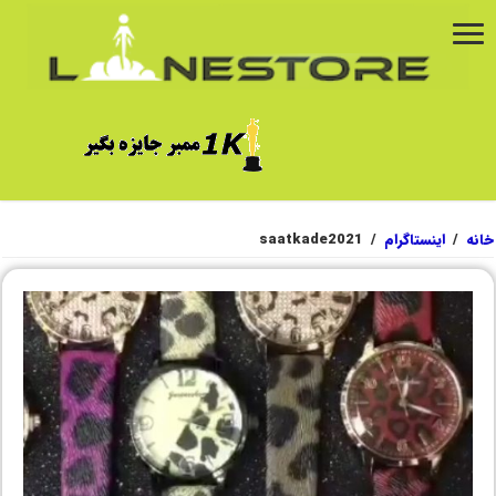
خانه
/
اینستاگرام
/
saatkade2021