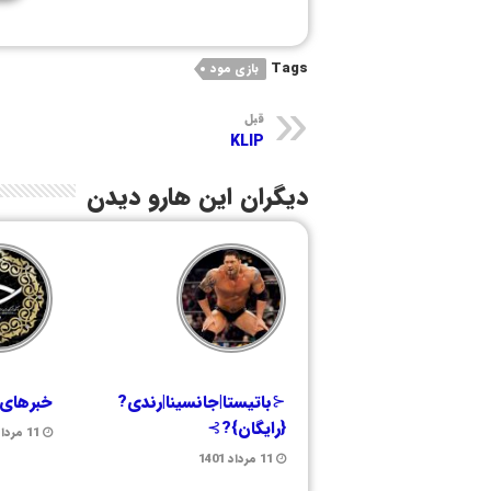
Tags
بازی مود
قبل
KLIP
دیگران این هارو دیدن
⊰باتیستا|جانسینا|رندی?
خبرهای 
{رایگان}?⊱
11 مرداد 1401
11 مرداد 1401