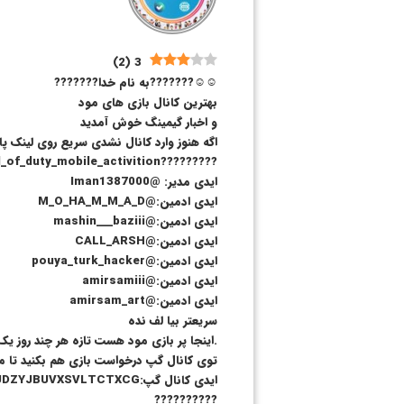
)
2
(
3
☺️☺️???????به نام خدا???????
بهترین کانال بازی های مود
و اخبار گیمینگ خوش آمدید
اگه هنوز وارد کانال نشدی سریع روی لینک پا
?????????https://rubika.ir/call_of_duty_mobile_activition
ایدی مدیر: @Iman1387000
ایدی ادمین:@M_O_HA_M_M_A_D
ایدی ادمین:@mashin___baziii
ایدی ادمین:@CALL_ARSH
ایدی ادمین:@pouya_turk_hacker
ایدی ادمین:@amirsamiii
ایدی ادمین:@amirsam_art
سریعتر بیا لف نده
.اینجا پر بازی مود هست تازه هر چند روز یک 
توی کانال گپ درخواست بازی هم بکنید تا ما
ایدی کانال گپ:UVXSVLTCTXCG
??????????