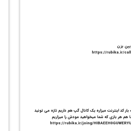
یین بزن
بار کد اینترنت میزاره یک کانال گپ هم داریم تازه می تونید
 هم هر بازی که شما میخواهید مودش را میزاریم
https://rubika.ir/joing/HIBAEEH0GUWERYUDZYJB