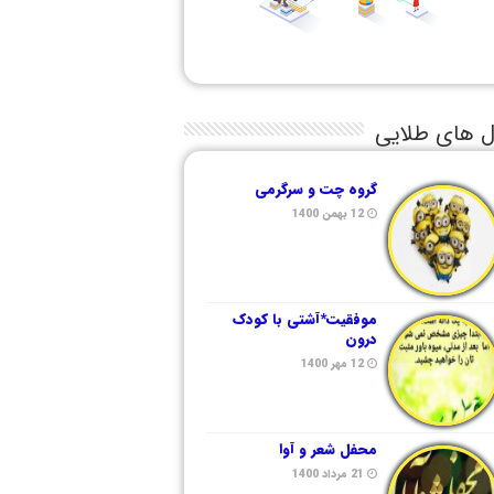
ل های طلایی
گروه چت و سرگرمی
12 بهمن 1400
موفقیت*آشتی با کودک
درون
12 مهر 1400
محفل شعر و آوا
21 مرداد 1400