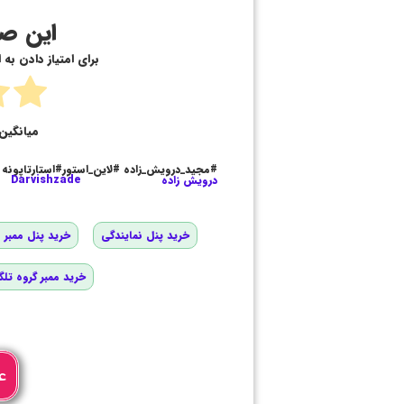
این صف
برای امتیاز دادن به
میانگین 
#مجید_درویش_زاده #لاین_استور#استارتاپونه
درویش زاده
Darvishzade
خرید پنل نمایندگی
خرید پنل ممبر و
خرید ممبر گروه تلگ
ع