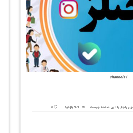
channels1
ون راجع به این صفحه چیست
971 بازدید
8