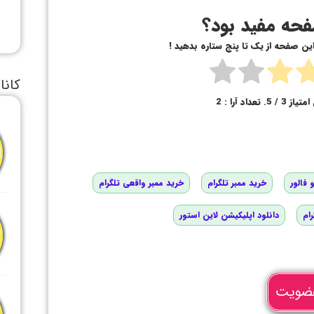
حه مفید بود؟
 این صفحه از یک تا پنج ستاره بدهید !
کانا
امتیاز
3
/ 5. تعداد آرا :
2
 فالور
خرید ممبر تلگرام
خرید ممبر واقعی تلگرام
رام
دانلود اپلیکیشن لاین استور
ضویت