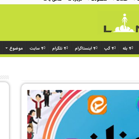
بله
گپ
اینستاگرام
تلگرام
سایت
موضوع