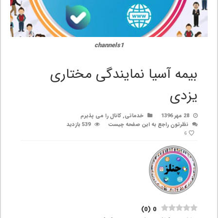
channels1
بیمه آسیا نمایندگی مختاری
یزدی
28 مهر 1396
خدماتی
,
کانال را می پذیرم
نظرتون راجع به این صفحه چیست
539 بازدید
6
)
0
(
0