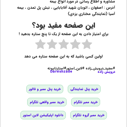
مشاوره و اطلاع رسانی در مورد انواع بیمه
آدرس : اصفهان ، اتوبان شهید آقابابایی ، نبش پل تمدن ، بیمه
آسیا (نمایندگی مختاری یزدی)
این صفحه مفید بود؟
برای امتیاز دادن به این صفحه از یک تا پنج ستاره بدهید !
اولین کسی باشید که به این صفحه ستاره می دهد
#مجید_درویش_زاده #لاین_استور#استارتاپونه
درویش زاده
Darvishzade
خرید پنل نمایندگی
خرید پنل ممبر و فالور
خرید ممبر تلگرام
خرید ممبر واقعی تلگرام
خرید ممبر گروه تلگرام
دانلود اپلیکیشن لاین استور