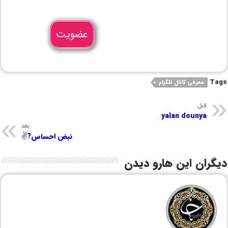
عضویت
Tags
معرفی کانال تلگرام
قبل
yalan dounya
بعد
نبض احساس?✌️
دیگران این هارو دیدن