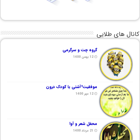
کانال های طلایی
گروه چت و سرگرمی
12 بهمن 1400
موفقیت*آشتی با کودک درون
12 مهر 1400
محفل شعر و آوا
21 مرداد 1400