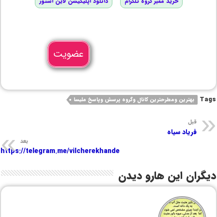
خرید ممبر گروه تلگرام
دانلود اپلیکیشن لاین استور
عضویت
Tags
بهترین ومطرحترین کانال وگروه پرسش وپاسخ ملیسا
قبل
فریاد سیاه
بعد
https://telegram.me/vilcherekhande
دیگران این هارو دیدن