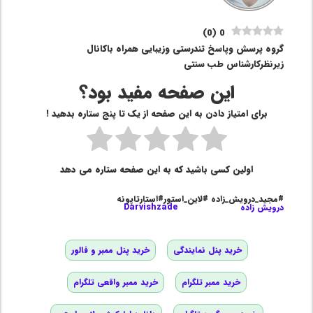
)
0
(
0
گروه پرسش وپاسخ تندرستی وزیبایی همراه باکانال
زیرنظرکارشناس طب سنتی
این صفحه مفید بود؟
برای امتیاز دادن به این صفحه از یک تا پنج ستاره بدهید !
اولین کسی باشید که به این صفحه ستاره می دهد
#مجید_درویش_زاده #لاین_استور#استارتاپونه
درویش زاده
Darvishzade
خرید پنل نمایندگی
خرید پنل ممبر و فالور
خرید ممبر تلگرام
خرید ممبر واقعی تلگرام