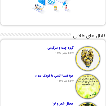
کانال های طلایی
گروه چت و سرگرمی
12 بهمن 1400
موفقیت*آشتی با کودک درون
12 مهر 1400
محفل شعر و آوا