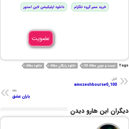
خرید ممبر گروه تلگرام
دانلود اپلیکیشن لاین استور
عضویت
Tags
جست و جوی مقاله ISI
دانلود رایگان مقاله
دانلود مقاله
قبل
amozeshbourse0_100
بعد
باران عشق
دیگران این هارو دیدن