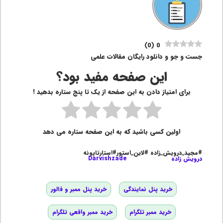
)
0
(
0
جست و جو و دانلود رایگان مقالات علمی
این صفحه مفید بود؟
برای امتیاز دادن به این صفحه از یک تا پنج ستاره بدهید !
اولین کسی باشید که به این صفحه ستاره می دهد
#مجید_درویش_زاده #لاین_استور#استارتاپونه
درویش زاده
Darvishzade
خرید پنل نمایندگی
خرید پنل ممبر و فالور
خرید ممبر تلگرام
خرید ممبر واقعی تلگرام