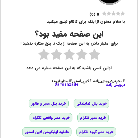
)
0
(
0
با سلام ممنون از اینکه برای کانالو تبلیغ میکنید
این صفحه مفید بود؟
برای امتیاز دادن به این صفحه از یک تا پنج ستاره بدهید !
اولین کسی باشید که به این صفحه ستاره می دهد
#مجید_درویش_زاده #لاین_استور#استارتاپونه
درویش زاده
Darvishzade
خرید پنل نمایندگی
خرید پنل ممبر و فالور
خرید ممبر تلگرام
خرید ممبر واقعی تلگرام
خرید ممبر گروه تلگرام
دانلود اپلیکیشن لاین استور