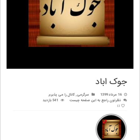
جوک اباد
16 مرداد 1399
سرگرمی
,
کانال را می پذیرم
نظرتون راجع به این صفحه چیست
541 بازدید
13