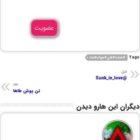
عضویت
Tags
#خنده#فان#جوک#اباد
قبل
@Sunk_in_love
بعد
تن پوش طاها
دیگران این هارو دیدن