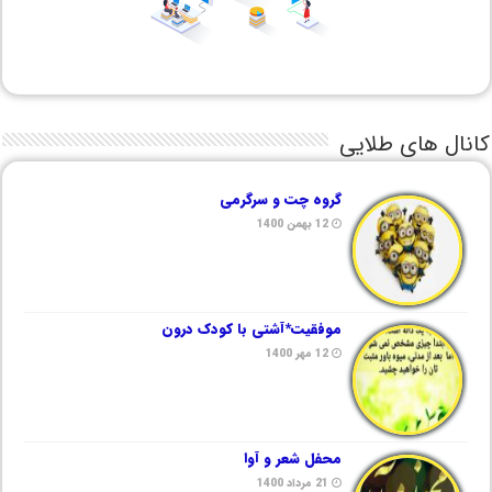
کانال های طلایی
گروه چت و سرگرمی
12 بهمن 1400
موفقیت*آشتی با کودک درون
12 مهر 1400
محفل شعر و آوا
21 مرداد 1400