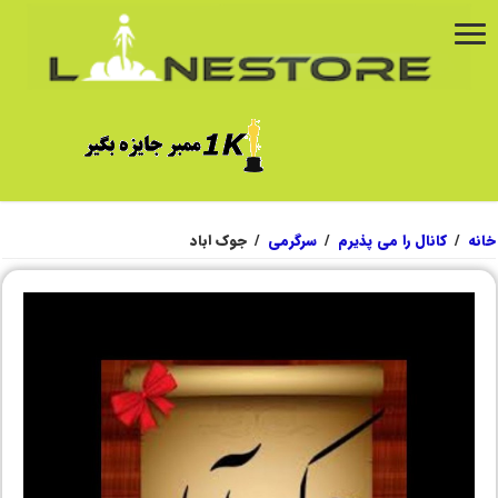
خانه
/
کانال را می پذیرم
/
سرگرمی
/
جوک اباد