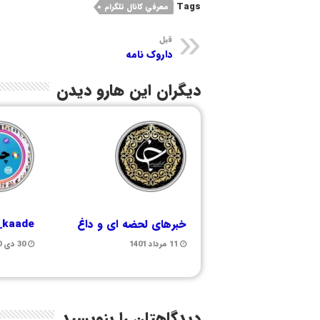
Tags
معرفي كانال تلگرام
قبل
داروک نامه
دیگران این هارو دیدن
خبرهای لحضه ای و داغ
i_kaade
11 مرداد 1401
30 دی 1400
دیدگاهتان را بنویسید