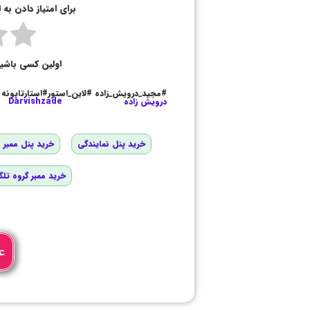
برای امتیاز دادن به
اولین کسی باشی
#مجید_درویش_زاده #لاین_استور#استارتاپونه
درویش زاده
Darvishzade
خرید پنل نمایندگی
خرید پنل ممبر و
خرید ممبر گروه تلگ
ع