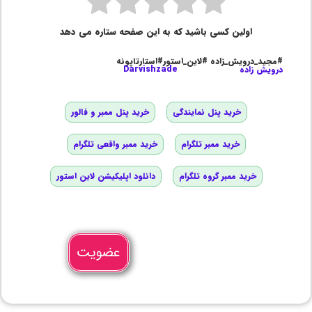
اولین کسی باشید که به این صفحه ستاره می دهد
#مجید_درویش_زاده #لاین_استور#استارتاپونه
درویش زاده
Darvishzade
خرید پنل نمایندگی
خرید پنل ممبر و فالور
خرید ممبر تلگرام
خرید ممبر واقعی تلگرام
خرید ممبر گروه تلگرام
دانلود اپلیکیشن لاین استور
عضویت