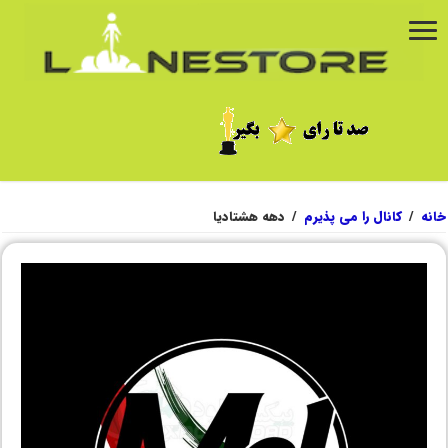
خانه
/
کانال را می پذیرم
/
دهه هشتادیا