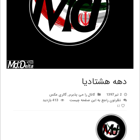
دهه هشتادیا
2 تیر 1397
کانال را می پذیرم
,
گالری عکس
نظرتون راجع به این صفحه چیست
413 بازدید
12