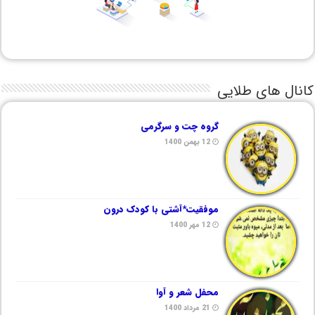
کانال های طلایی
گروه چت و سرگرمی
12 بهمن 1400
موفقیت*آشتی با کودک درون
12 مهر 1400
محفل شعر و آوا
21 مرداد 1400