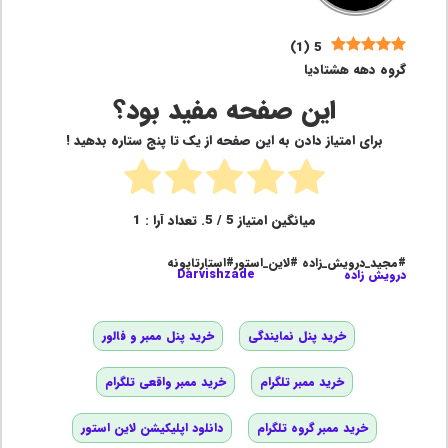
)
1
(
5
گروه دهه هشتادیا
این صفحه مفید بود؟
برای امتیاز دادن به این صفحه از یک تا پنج ستاره بدهید !
میانگین امتیاز
5
/ 5. تعداد آرا :
1
#مجید_درویش_زاده #لاین_استور#استارتاپونه
درویش زاده
Darvishzade
خرید پنل نمایندگی
خرید پنل ممبر و فالور
خرید ممبر تلگرام
خرید ممبر واقعی تلگرام
خرید ممبر گروه تلگرام
دانلود اپلیکیشن لاین استور