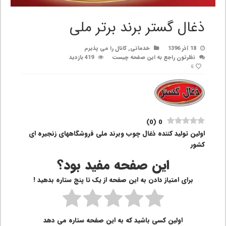
ذغال گستر برند برتر ملی
18 آذر 1396
خدماتی
,
کانال را می پذیرم
نظرتون راجع به این صفحه چیست
419 بازدید
6
)
0
(
0
اولین تولید کننده ذغال چوب وبرند ملی فروشگاههای زنجیره ای
کشور
این صفحه مفید بود؟
برای امتیاز دادن به این صفحه از یک تا پنج ستاره بدهید !
اولین کسی باشید که به این صفحه ستاره می دهد