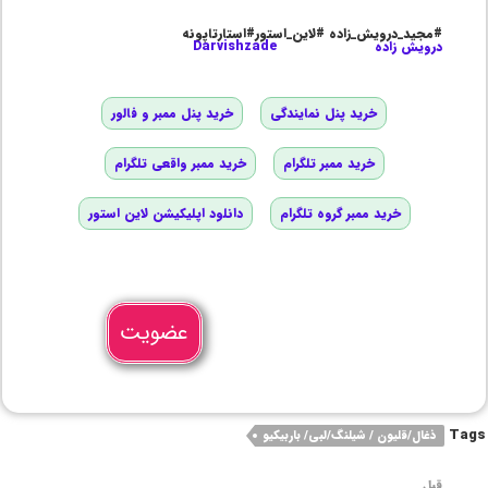
#مجید_درویش_زاده #لاین_استور#استارتاپونه
درویش زاده
Darvishzade
خرید پنل نمایندگی
خرید پنل ممبر و فالور
خرید ممبر تلگرام
خرید ممبر واقعی تلگرام
خرید ممبر گروه تلگرام
دانلود اپلیکیشن لاین استور
عضویت
Tags
ذغال/قلیون / شیلنگ/لبی/ باربیکیو
قبل