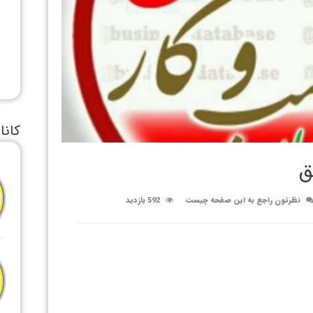
کانا
ق
نظرتون راجع به این صفحه چیست
592 بازدید