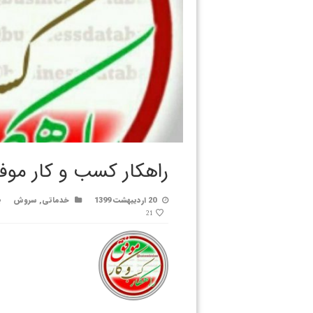
راهکار کسب و کار موف
20 اردیبهشت 1399
خدماتی
,
سروش
21