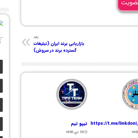
ضویت
بعد
بازاریابی برند ایران (تبلیغات
گسترده برند در سروش)
https://t.me/linkdon
تیپو تیم
30 دی 1400