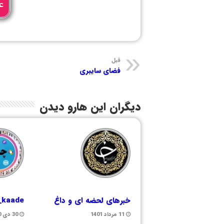
ع
قبل
فضای سایبری
دیگران این هارو دیدن
خبرهای لحضه ای و داغ
i_kaade
11 مرداد 1401
30 دی 1400