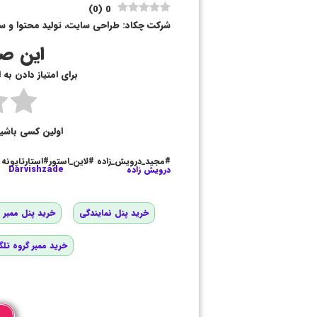
)
0
(
0
شرکت چکاد: طراحی سایت، تولید محتوا و سئو
این صف
برای امتیاز دادن به
اولین کسی باشی
#مجید_درویش_زاده #لاین_استور#استارتاپونه
درویش زاده
Darvishzade
خرید پنل نمایندگی
خرید پنل ممبر و
خرید ممبر گروه تلگ