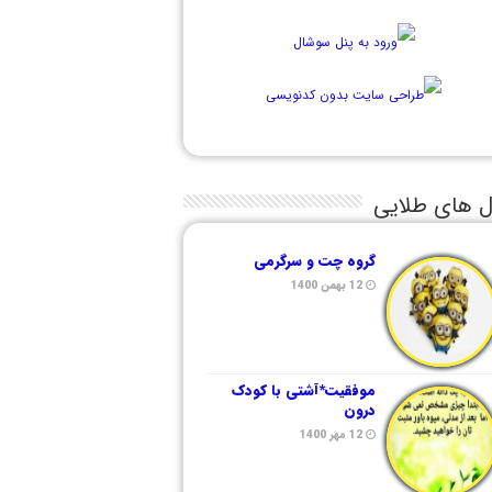
ل های طلایی
گروه چت و سرگرمی
12 بهمن 1400
موفقیت*آشتی با کودک
درون
12 مهر 1400