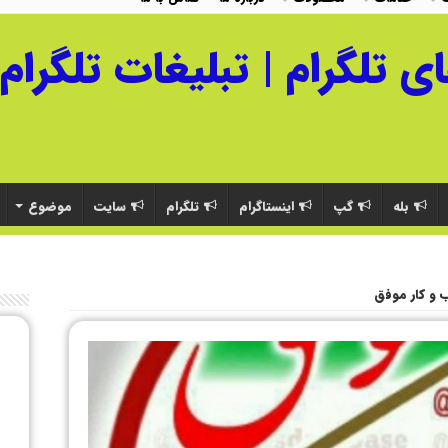
بله
گپ
اینستاگرام
تلگرام
سایت
موضوع
 و کار موفق