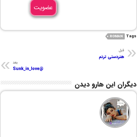
عضویت
Tags
ROMAN
قبل
هنردستی ترنم
بعد
@Sunk_in_love
دیگران این هارو دیدن