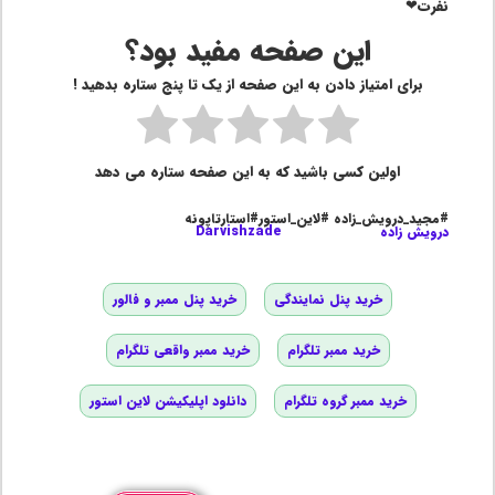
نفرت❤
این صفحه مفید بود؟
برای امتیاز دادن به این صفحه از یک تا پنج ستاره بدهید !
اولین کسی باشید که به این صفحه ستاره می دهد
#مجید_درویش_زاده #لاین_استور#استارتاپونه
درویش زاده
Darvishzade
خرید پنل نمایندگی
خرید پنل ممبر و فالور
خرید ممبر تلگرام
خرید ممبر واقعی تلگرام
خرید ممبر گروه تلگرام
دانلود اپلیکیشن لاین استور