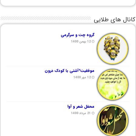
کانال های طلایی
گروه چت و سرگرمی
12 بهمن 1400
موفقیت*آشتی با کودک درون
12 مهر 1400
محفل شعر و آوا
21 مرداد 1400