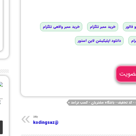
 فالور
خرید ممبر تلگرام
خرید ممبر واقعی تلگرام
رام
دانلود اپلیکیشن لاین استور
ضویت
- کد تخفیف - باشگاه مشتریان - کسب درآمد
بعد
@kodingsaz