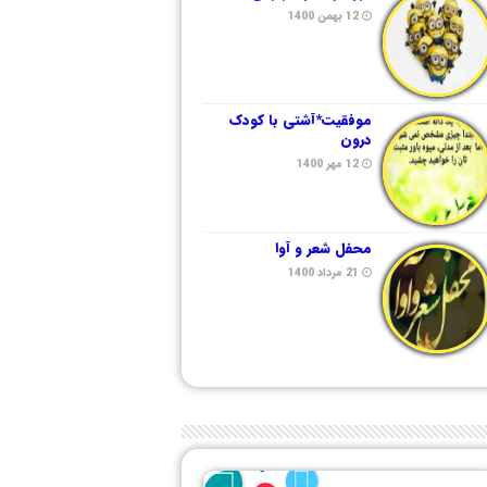
12 بهمن 1400
موفقیت*آشتی با کودک
درون
12 مهر 1400
محفل شعر و آوا
21 مرداد 1400