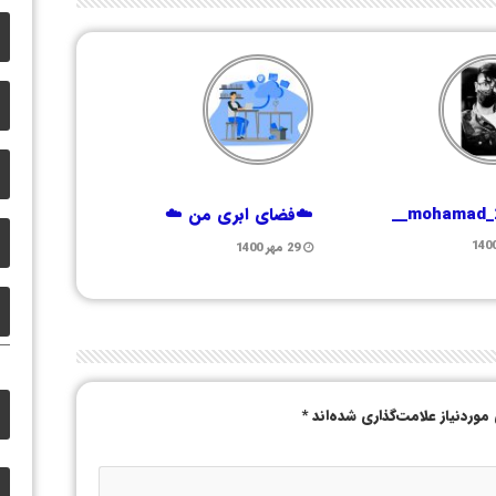
☁️فضای ابری من ☁️
29 مهر 1400
وردنیاز علامت‌گذاری شده‌اند
*