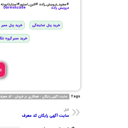
#مجید_درویش_زاده #لاین_استور#استارتاپونه
درویش زاده
Darvishzade
خرید پنل نمایندگی
خرید پنل ممبر و
خرید ممبر گروه تلگ
ع
Tags
سایت آگهی رایگان - همکاری در فروش - کد معرف 
قبل
سایت آگهی رایگان کد معرف