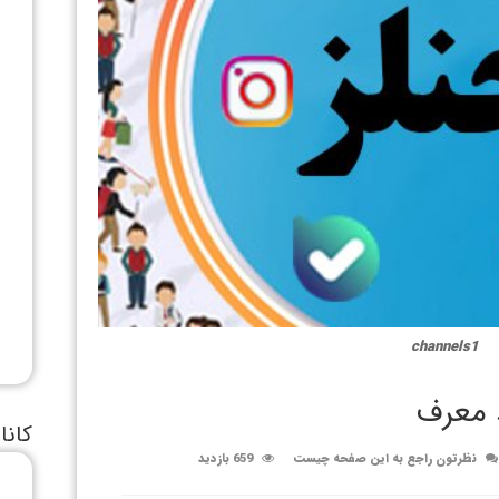
channels1
 معرف
کانا
نظرتون راجع به این صفحه چیست
659 بازدید