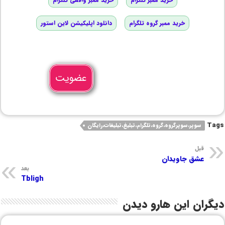
خرید ممبر گروه تلگرام
دانلود اپلیکیشن لاین استور
عضویت
Tags
سوپر،سوپرگروه،گروه،تلگرام،تبلیغ،تبلیغات،رایگان
قبل
عشق جاویدان
بعد
Tbligh
دیگران این هارو دیدن