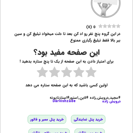
)
0
(
0
در این گروه پنج نفر رو اد کن بعد تا دلت میخواد تبلیغ کن و سین
ببر بالا فقط تبلیغ رگباری ممنوع
این صفحه مفید بود؟
برای امتیاز دادن به این صفحه از یک تا پنج ستاره بدهید !
اولین کسی باشید که به این صفحه ستاره می دهد
#مجید_درویش_زاده #لاین_استور#استارتاپونه
درویش زاده
Darvishzade
خرید پنل نمایندگی
خرید پنل ممبر و فالور
خرید ممبر تلگرام
خرید ممبر واقعی تلگرام