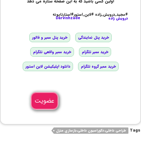
اولین کسی باشید که به این صفحه ستاره می دهد
#مجید_درویش_زاده #لاین_استور#استارتاپونه
درویش زاده
Darvishzade
خرید پنل نمایندگی
خرید پنل ممبر و فالور
خرید ممبر تلگرام
خرید ممبر واقعی تلگرام
خرید ممبر گروه تلگرام
دانلود اپلیکیشن لاین استور
عضویت
Tags
طراحی داخلی،دکوراسیون داخلی،بازسازی منزل