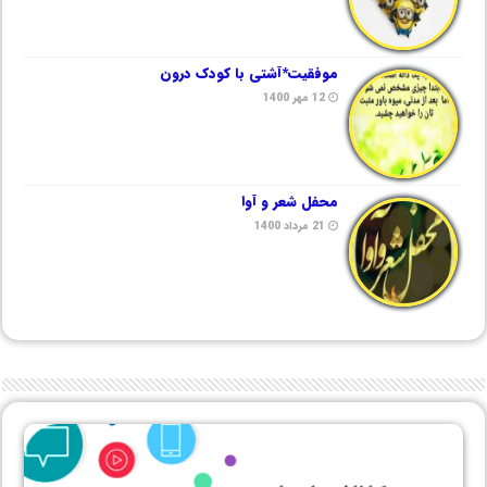
موفقیت*آشتی با کودک درون
12 مهر 1400
محفل شعر و آوا
21 مرداد 1400