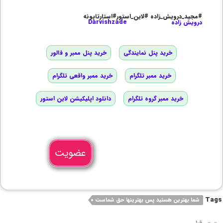
#مجید_درویش_زاده #لاین_استور#استارتاپونه
درویش زاده
Darvishzade
خرید پنل نمایندگی
خرید پنل ممبر و فالور
خرید ممبر تلگرام
خرید ممبر واقعی تلگرام
خرید ممبر گروه تلگرام
دانلود اپلیکیشن لاین استور
عضویت
Tags
شما بهترین هستید پس بهترینها حق شماست