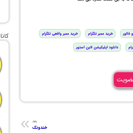
 فالور
خرید ممبر تلگرام
خرید ممبر واقعی تلگرام
کانا
رام
دانلود اپلیکیشن لاین استور
ضویت
بعد
خندونک