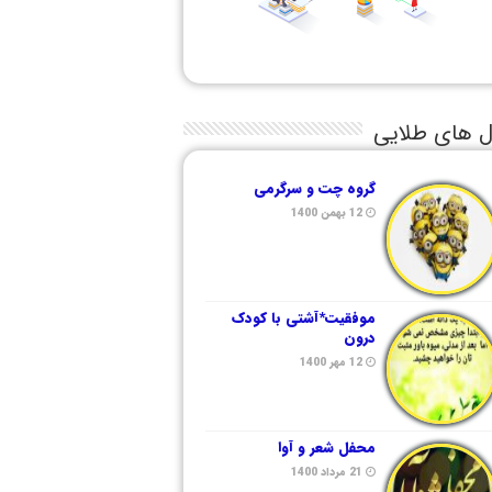
ل های طلایی
گروه چت و سرگرمی
12 بهمن 1400
موفقیت*آشتی با کودک
درون
12 مهر 1400
محفل شعر و آوا
21 مرداد 1400