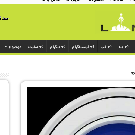
بله
گپ
اینستاگرام
تلگرام
سایت
موضوع