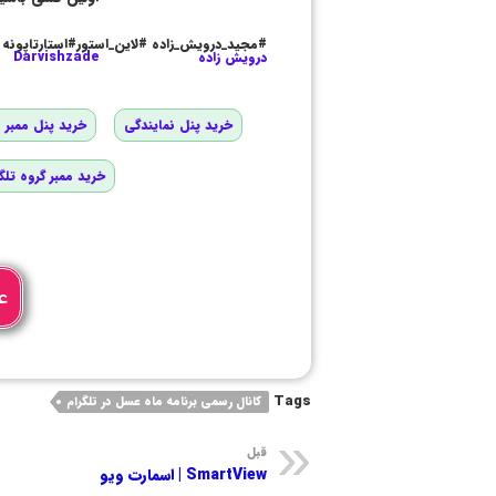
#مجید_درویش_زاده #لاین_استور#استارتاپونه
درویش زاده
Darvishzade
خرید پنل نمایندگی
خرید پنل ممبر و
خرید ممبر گروه تلگ
ع
Tags
کانال رسمی برنامه ماه عسل در تلگرام
قبل
SmartView | اسمارت ویو