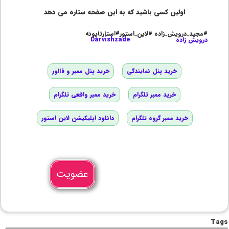
اولین کسی باشید که به این صفحه ستاره می دهد
#مجید_درویش_زاده #لاین_استور#استارتاپونه
درویش زاده
Darvishzade
خرید پنل نمایندگی
خرید پنل ممبر و فالور
خرید ممبر تلگرام
خرید ممبر واقعی تلگرام
خرید ممبر گروه تلگرام
دانلود اپلیکیشن لاین استور
عضویت
Tags