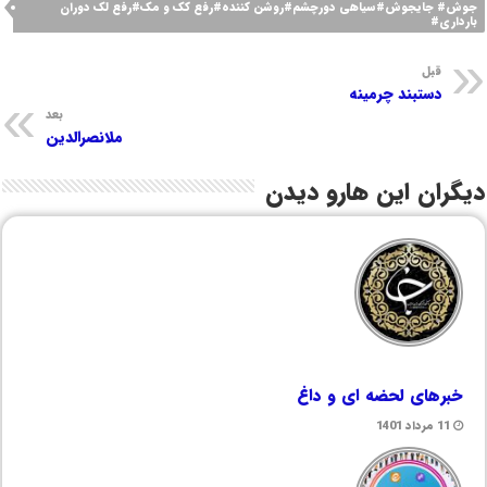
جوش# جایجوش#سیاهی دورچشم#روشن کننده#رفع کک و مک#رفع لک دوران
بارداری#
قبل
دستبند چرمینه
بعد
ملانصرالدین
دیگران این هارو دیدن
خبرهای لحضه ای و داغ
11 مرداد 1401