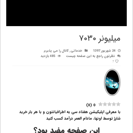
میلیونر ۷۰۳۰
24 شهریور 1397
خدماتی
,
کانال را می پذیرم
نظرتون راجع به این صفحه چیست
485 بازدید
7
)
0
(
0
با معرفی اپلیکیشن هفتاد سی به اطرافیانتون و با هر بار خرید
شارژ توسط اونها، مادام العمر درآمد کسب کنید
این صفحه مفید بود؟