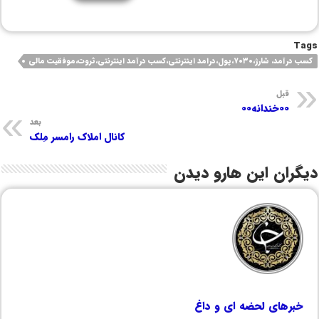
Tags
کسب درآمد، شارژ،۷۰۳۰،پول،درامد اینترنتی،کسب درآمد اینترنتی،ثروت،موفقیت مالی
قبل
۰۰خندانه۰۰
بعد
کانال املاک رامسر مِلک
دیگران این هارو دیدن
خبرهای لحضه ای و داغ