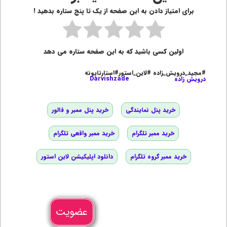
برای امتیاز دادن به این صفحه از یک تا پنج ستاره بدهید !
اولین کسی باشید که به این صفحه ستاره می دهد
#مجید_درویش_زاده #لاین_استور#استارتاپونه
درویش زاده
Darvishzade
خرید پنل نمایندگی
خرید پنل ممبر و فالور
خرید ممبر تلگرام
خرید ممبر واقعی تلگرام
خرید ممبر گروه تلگرام
دانلود اپلیکیشن لاین استور
عضویت