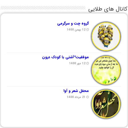
کانال های طلایی
گروه چت و سرگرمی
12 بهمن 1400
موفقیت*آشتی با کودک درون
12 مهر 1400
محفل شعر و آوا
21 مرداد 1400