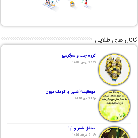
کانال های طلایی
گروه چت و سرگرمی
12 بهمن 1400
موفقیت*آشتی با کودک درون
12 مهر 1400
محفل شعر و آوا
21 مرداد 1400