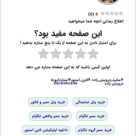
)
0
(
0
اطلاع رسانی انچه شما میخواهید
این صفحه مفید بود؟
برای امتیاز دادن به این صفحه از یک تا پنج ستاره بدهید !
اولین کسی باشید که به این صفحه ستاره می دهد
#مجید_درویش_زاده #لاین_استور#استارتاپونه
درویش زاده
Darvishzade
خرید پنل نمایندگی
خرید پنل ممبر و فالور
خرید ممبر تلگرام
خرید ممبر واقعی تلگرام
خرید ممبر گروه تلگرام
دانلود اپلیکیشن لاین استور