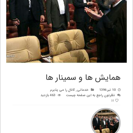
همایش ها و سمینار ها
10 تیر 1396
خدماتی
,
کانال را می پذیرم
نظرتون راجع به این صفحه چیست
463 بازدید
10