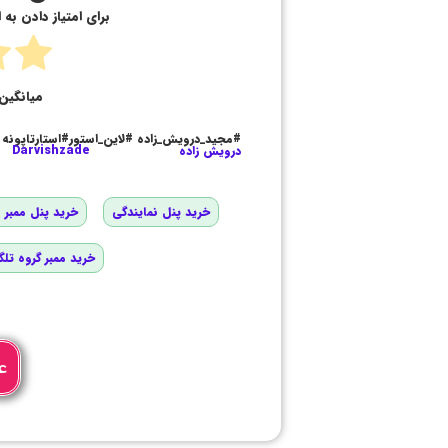
برای امتیاز دادن به
میانگین 
#مجید_درویش_زاده #لاین_استور#استارتاپونه
درویش زاده
Darvishzade
خرید پنل نمایندگی
خرید پنل ممبر و
خرید ممبر گروه تلگ
ع