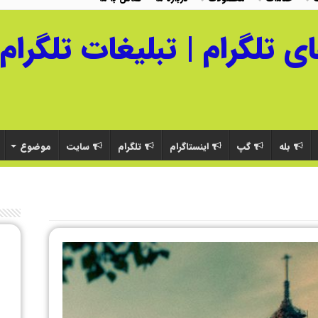
بله
گپ
اینستاگرام
تلگرام
سایت
موضوع