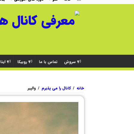
سروش
تماس با ما
روبیکا
ایتا
خانه
/
کانال را می پذیرم
/
والپیر