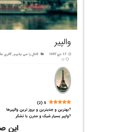
والپیر
17 دی 1397
کانال را می پذیرم
,
گالری ع
22
)
2
(
5
?بهترین و جدیترین و بروز ترین والپیرها
?واپیر بسیار شیک و مدرن با تشکر
این صف