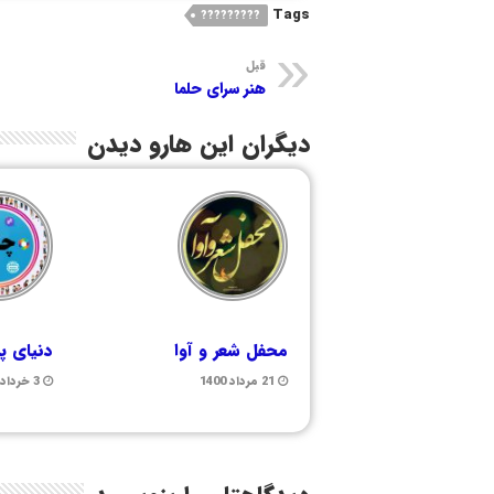
Tags
?????????
قبل
هنر سرای حلما
دیگران این هارو دیدن
محفل شعر و آوا
دنیای پ
21 مرداد 1400
3 خرداد 1400