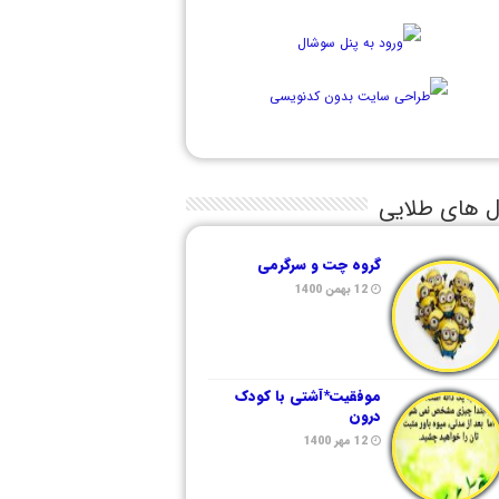
ل های طلایی
گروه چت و سرگرمی
12 بهمن 1400
موفقیت*آشتی با کودک
درون
12 مهر 1400