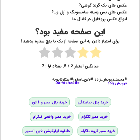
عکس های بک گرند گوشی?
عکس های پس زمینه سامسونگ و اپل و..?
انواع عکس پروفایل در کانال ما
این صفحه مفید بود؟
برای امتیاز دادن به این صفحه از یک تا پنج ستاره بدهید !
میانگین امتیاز
2
/ 5. تعداد آرا :
7
#مجید_درویش_زاده #لاین_استور#استارتاپونه
درویش زاده
Darvishzade
خرید پنل نمایندگی
خرید پنل ممبر و فالور
خرید ممبر تلگرام
خرید ممبر واقعی تلگرام
خرید ممبر گروه تلگرام
دانلود اپلیکیشن لاین استور