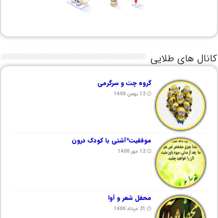
کانال های طلایی
گروه چت و سرگرمی
12 بهمن 1400
موفقیت*آشتی با کودک درون
12 مهر 1400
محفل شعر و آوا
21 مرداد 1400