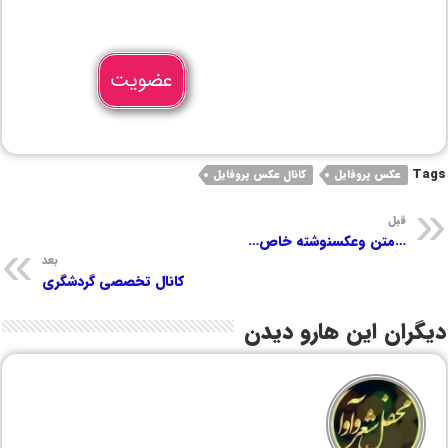
عضویت
Tags
عکس پروفایل
کانال عکس پروفایل
قبل
…متن وعکسنوشته خاص…
بعد
کانال تخصصی گردشگری
دیگران این هارو دیدن