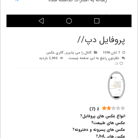
پروفایل دپ//
7 آبان 1396
کانال را می پذیرم
,
گالری عکس
نظرتون راجع به این صفحه چیست
2,846 بازدید
23
)
7
(
2
انواع عکس های پروفایل?
عکس های طبیعت?
عکس های پسرونه و دخترونه?
عکس های ,hd,?