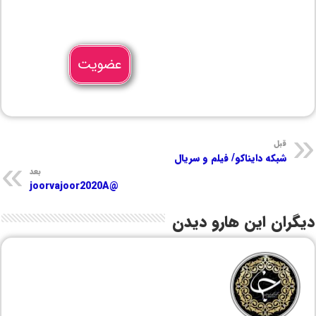
عضویت
قبل
شبکه دایناکو/ فیلم و سریال
بعد
@joorvajoor2020A
دیگران این هارو دیدن