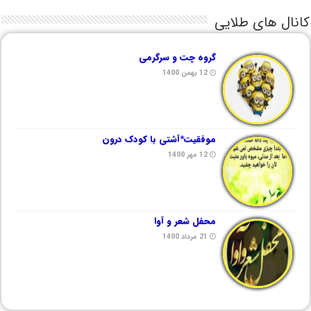
کانال های طلایی
گروه چت و سرگرمی
12 بهمن 1400
موفقیت*آشتی با کودک درون
12 مهر 1400
محفل شعر و آوا
21 مرداد 1400