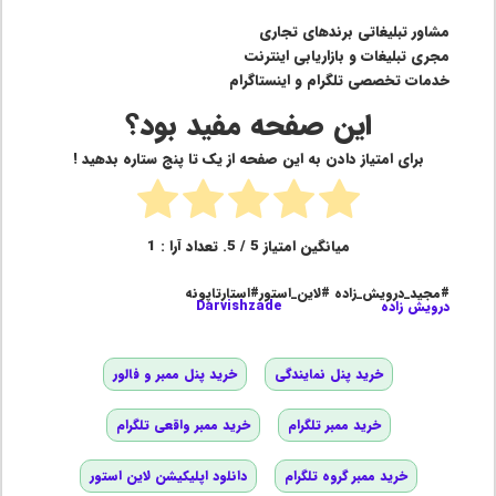
مشاور تبلیغاتی برندهای تجاری
مجری تبلیغات و بازاریابی اینترنت
خدمات تخصصی تلگرام و اینستاگرام
این صفحه مفید بود؟
برای امتیاز دادن به این صفحه از یک تا پنج ستاره بدهید !
میانگین امتیاز
5
/ 5. تعداد آرا :
1
#مجید_درویش_زاده #لاین_استور#استارتاپونه
درویش زاده
Darvishzade
خرید پنل نمایندگی
خرید پنل ممبر و فالور
خرید ممبر تلگرام
خرید ممبر واقعی تلگرام
خرید ممبر گروه تلگرام
دانلود اپلیکیشن لاین استور