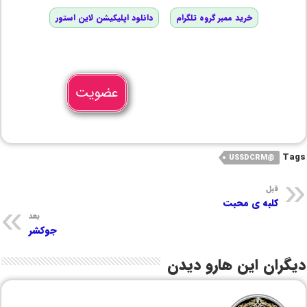
خرید ممبر گروه تلگرام
دانلود اپلیکیشن لاین استور
عضویت
Tags
@USSDCRM
قبل
کلبه ی محبت
بعد
جوکشر
دیگران این هارو دیدن