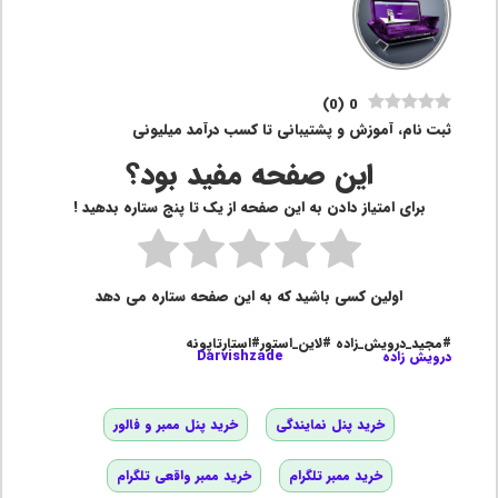
)
0
(
0
ثبت نام، آموزش و پشتیبانی تا کسب درآمد میلیونی
این صفحه مفید بود؟
برای امتیاز دادن به این صفحه از یک تا پنج ستاره بدهید !
اولین کسی باشید که به این صفحه ستاره می دهد
#مجید_درویش_زاده #لاین_استور#استارتاپونه
درویش زاده
Darvishzade
خرید پنل نمایندگی
خرید پنل ممبر و فالور
خرید ممبر تلگرام
خرید ممبر واقعی تلگرام