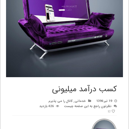
کسب درآمد میلیونی
19 تیر 1396
خدماتی
,
کانال را می پذیرم
نظرتون راجع به این صفحه چیست
426 بازدید
12