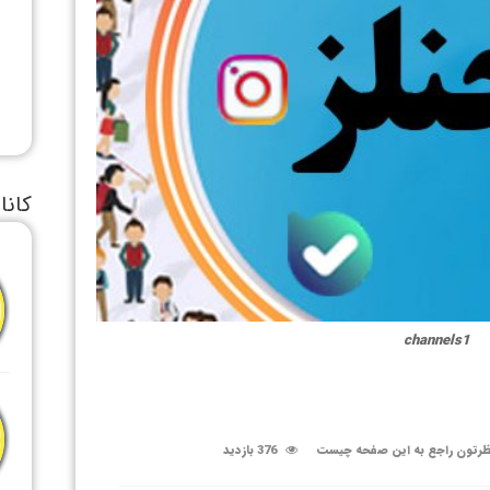
کانا
channels1
رتون راجع به این صفحه چیست
376 بازدید