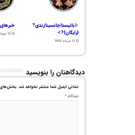
⊰باتیستا|جانسینا|رندی?
خبرهای 
{رایگان}?⊱
11 مرداد 1401
11 مرداد 1401
دیدگاهتان را بنویسید
نشانی ایمیل شما منتشر نخواهد شد.
بخش‌های م
دیدگاه
*