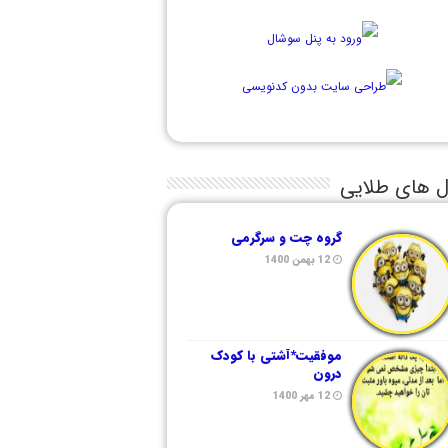
ل های طلایی
گروه چت و سرگرمی
12 بهمن 1400
موفقیت*آشتی با کودک
درون
12 مهر 1400