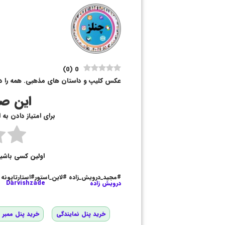
)
0
(
0
عکس کلیپ و داستان های مذهبی. همه را در ک
این صف
برای امتیاز دادن به
اولین کسی باشی
#مجید_درویش_زاده #لاین_استور#استارتاپونه
درویش زاده
Darvishzade
خرید پنل نمایندگی
خرید پنل ممبر و