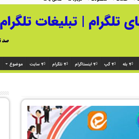
بله
گپ
اینستاگرام
تلگرام
سایت
موضوع