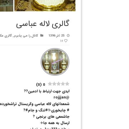
گالری لاله عباسی
25 آذر 1396
کانال را می پذیرم
,
گالری ع
14
)
0
(
0
ایدی جهت ارتباط با ادمین??
@rojjjan
شمعدانهای لاله عباسی وکریستال تراشخورده
# چایخوری☕️#تنگ و جام#?
جاشمعی های برنجی ?
ارسال به همه جا✈️