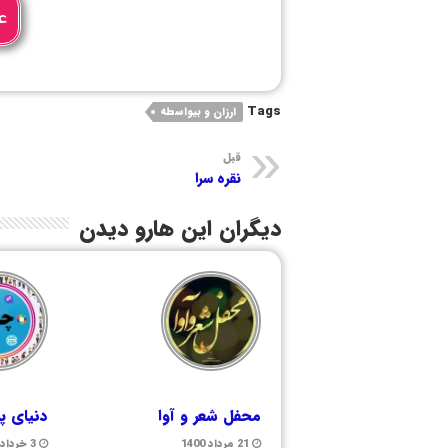
ع
Tags
ارزان و بیواسطه
قبل
نقره سرا
دیگران این هارو دیدن
محفل شعر و آوا
دنیای پ
21 مرداد 1400
3 خرداد 1400