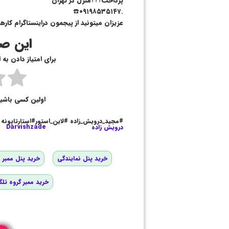
پرداخت???منزل در تهران
.۰۹۱۹۸۵۳۵۱۴۷☎️
عزیزان میتونید از پیجمون دراینستاگرام کارهارو دنبال کن
این صف
برای امتیاز دادن به
اولین کسی باشی
#مجید_درویش_زاده #لاین_استور#استارتاپونه
درویش زاده
Darvishzade
خرید پنل نمایندگی
خرید پنل ممبر و
خرید ممبر گروه تلگ