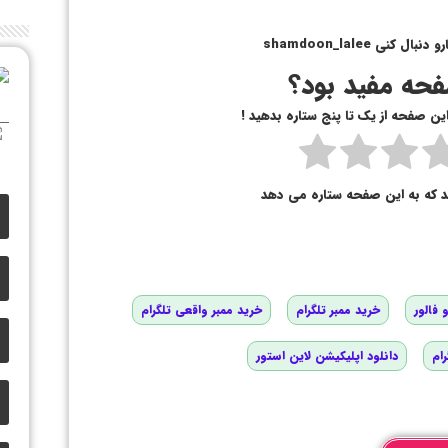
ی shamdoon_lalee
حه مفید بود؟
 این صفحه از یک تا پنج ستاره بدهید !
د که به این صفحه ستاره می دهد
 فالور
خرید ممبر تلگرام
خرید ممبر واقعی تلگرام
رام
دانلود اپلیکیشن لاین استور