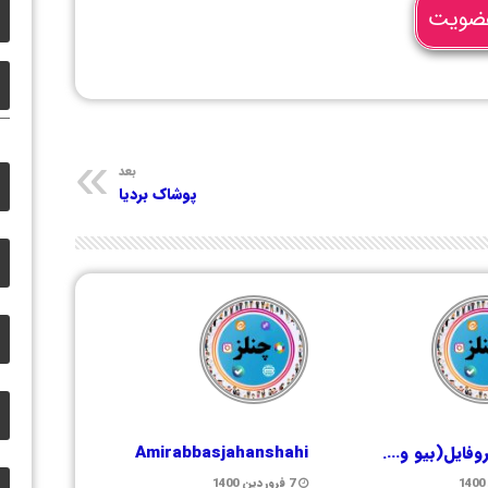
ضویت
بعد
پوشاک بردیا
روفایل(بیو و….
Amirabbasjahanshahi
7 فروردین 1400