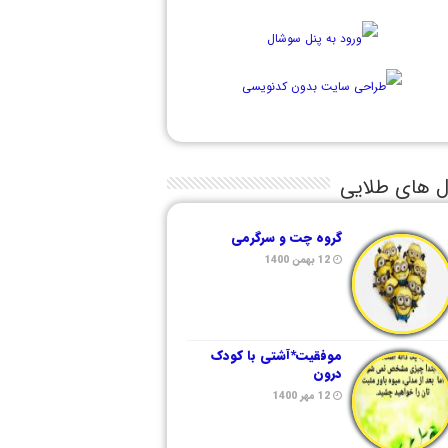
ل های طلایی
گروه چت و سرگرمی
12 بهمن 1400
موفقیت*آشتی با کودک
درون
12 مهر 1400