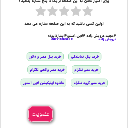
برای امتیاز دادن به این صفحه از یک تا پنج ستاره بدهید !
اولین کسی باشید که به این صفحه ستاره می دهد
#مجید_درویش_زاده #لاین_استور#استارتاپونه
درویش زاده
Darvishzade
خرید پنل نمایندگی
خرید پنل ممبر و فالور
خرید ممبر تلگرام
خرید ممبر واقعی تلگرام
خرید ممبر گروه تلگرام
دانلود اپلیکیشن لاین استور
عضویت