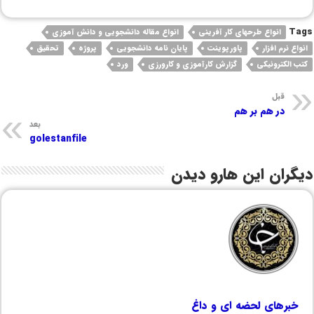
Tags
انواع طرحهای کار آفرینی
انواع مقاله دانشجویی و دانش آموزی
انواع نرم افزار
پاورپوینت
پایان نامه دانشجویی
پروژه
تحقیق
کتب الکترونیکی
گزارش کارآموزی و کارورزی
ورد
قبل
در هم بر هم
بعد
golestanfile
دیگران این هارو دیدن
خبرهای لحضه ای و داغ