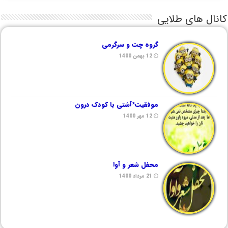
کانال های طلایی
گروه چت و سرگرمی
12 بهمن 1400
موفقیت*آشتی با کودک درون
12 مهر 1400
محفل شعر و آوا
21 مرداد 1400