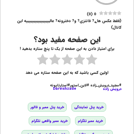
)
0
(
0
(فقط عکس هاے? فانتزی? و? دخترونه? عالییییییییییییییییه این
کا‌‍‌نال)
این صفحه مفید بود؟
برای امتیاز دادن به این صفحه از یک تا پنج ستاره بدهید !
اولین کسی باشید که به این صفحه ستاره می دهد
#مجید_درویش_زاده #لاین_استور#استارتاپونه
درویش زاده
Darvishzade
خرید پنل نمایندگی
خرید پنل ممبر و فالور
خرید ممبر تلگرام
خرید ممبر واقعی تلگرام