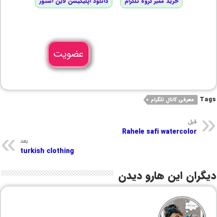
خرید ممبر گروه تلگرام
دانلود اپلیکیشن لاین استور
عضویت
Tags
معرفی کانال تلگرام
قبل
Rahele safi watercolor
بعد
turkish clothing
دیگران این هارو دیدن