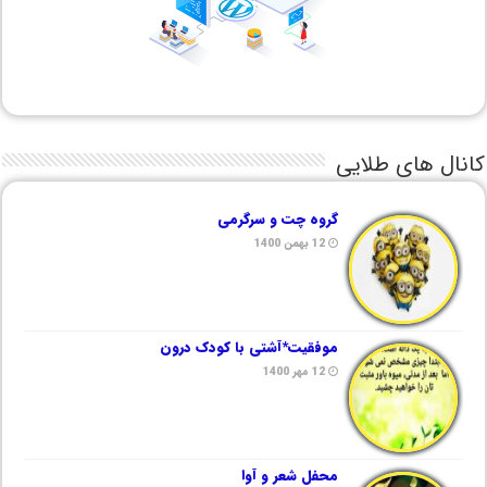
کانال های طلایی
گروه چت و سرگرمی
12 بهمن 1400
موفقیت*آشتی با کودک درون
12 مهر 1400
محفل شعر و آوا