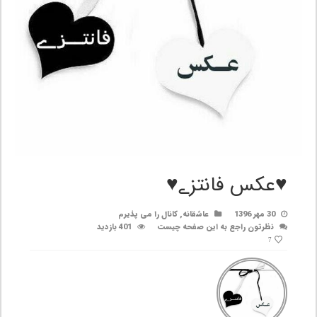
‌♥️عکس فانتزے♥️
30 مهر 1396
عاشقانه
,
کانال را می پذیرم
نظرتون راجع به این صفحه چیست
401 بازدید
7