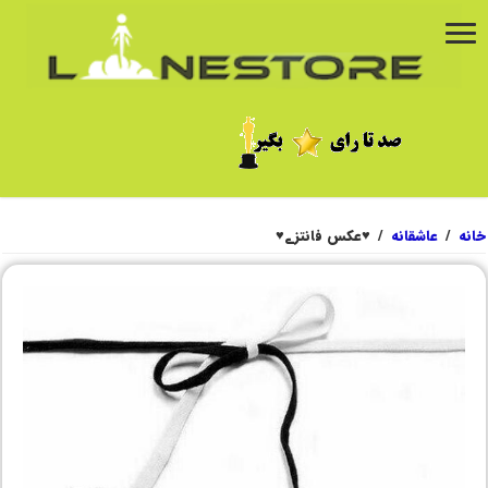
خانه
/
عاشقانه
/
‌♥️عکس فانتزے♥️