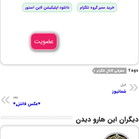
خرید ممبر گروه تلگرام
دانلود اپلیکیشن لاین استور
عضویت
Tags
معرفی کانال تلگرام
قبل
شمانیوز
بعد
‌♥️عکس فانتزے♥️
دیگران این هارو دیدن