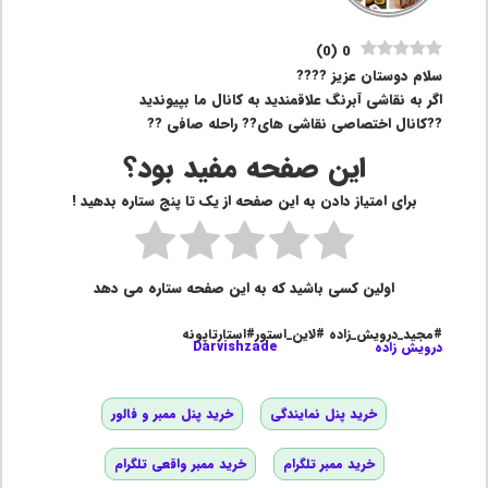
)
0
(
0
سلام دوستان عزیز ????
اگر به نقاشی آبرنگ علاقمندید به کانال ما بپیوندید
??کانال اختصاصی نقاشی های?? راحله صافی ??
این صفحه مفید بود؟
برای امتیاز دادن به این صفحه از یک تا پنج ستاره بدهید !
اولین کسی باشید که به این صفحه ستاره می دهد
#مجید_درویش_زاده #لاین_استور#استارتاپونه
درویش زاده
Darvishzade
خرید پنل نمایندگی
خرید پنل ممبر و فالور
خرید ممبر تلگرام
خرید ممبر واقعی تلگرام