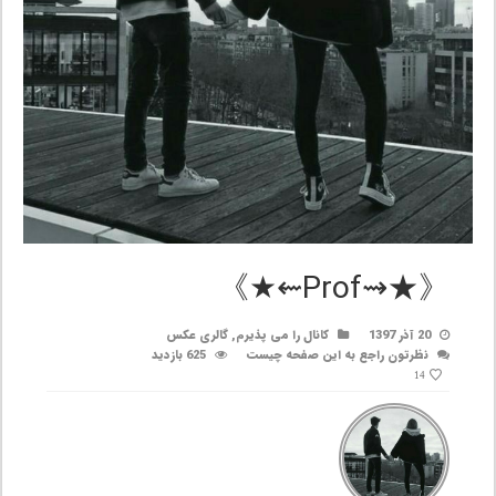
《★⇝Prof⇜★》
20 آذر 1397
کانال را می پذیرم
,
گالری عکس
نظرتون راجع به این صفحه چیست
625 بازدید
14