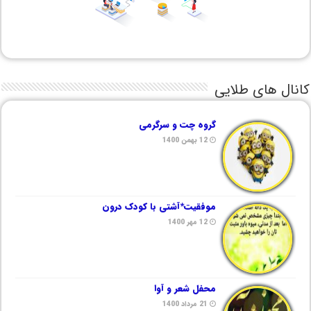
کانال های طلایی
گروه چت و سرگرمی
12 بهمن 1400
موفقیت*آشتی با کودک درون
12 مهر 1400
محفل شعر و آوا
21 مرداد 1400