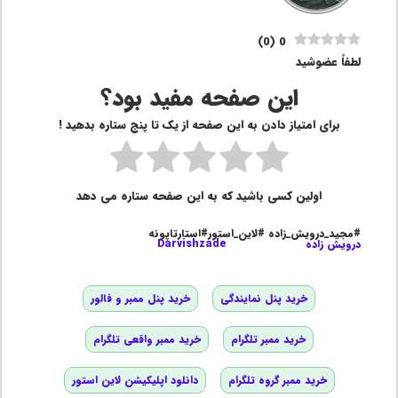
)
0
(
0
لطفاً عضوشید
این صفحه مفید بود؟
برای امتیاز دادن به این صفحه از یک تا پنج ستاره بدهید !
اولین کسی باشید که به این صفحه ستاره می دهد
#مجید_درویش_زاده #لاین_استور#استارتاپونه
درویش زاده
Darvishzade
خرید پنل نمایندگی
خرید پنل ممبر و فالور
خرید ممبر تلگرام
خرید ممبر واقعی تلگرام
خرید ممبر گروه تلگرام
دانلود اپلیکیشن لاین استور