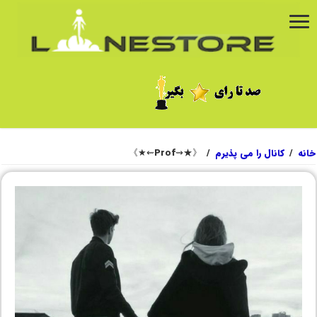
خانه
/
کانال را می پذیرم
/
《★⇝Prof⇜★》