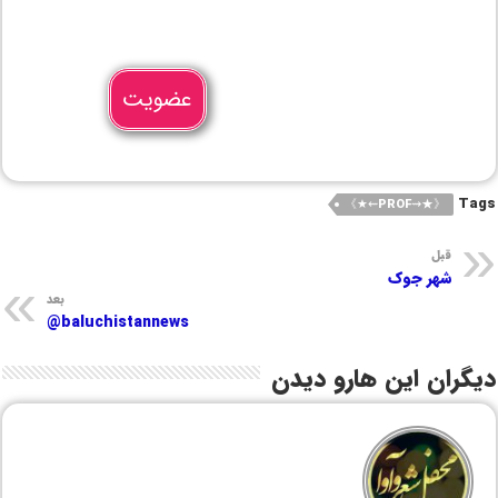
عضویت
Tags
《★⇝PROF⇜★》
قبل
شهر جوک
بعد
baluchistannews@
دیگران این هارو دیدن