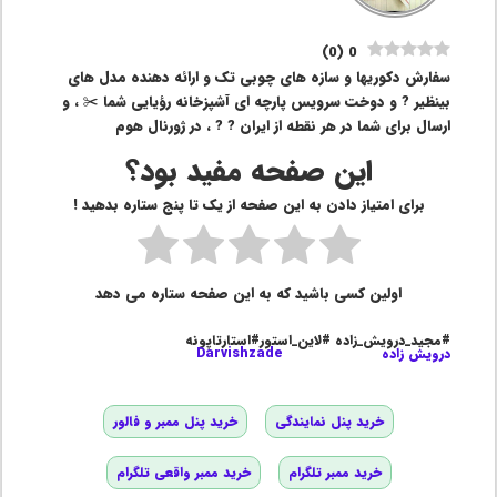
)
0
(
0
سفارش دکوریها و سازه های چوبی تک و ارائه دهنده مدل های
بینظیر ? و دوخت سرویس پارچه ای آشپزخانه رؤیایی شما ✂️ ، و
ارسال برای شما در هر نقطه از ایران ? ? ، در ژورنال هوم
این صفحه مفید بود؟
برای امتیاز دادن به این صفحه از یک تا پنج ستاره بدهید !
اولین کسی باشید که به این صفحه ستاره می دهد
#مجید_درویش_زاده #لاین_استور#استارتاپونه
درویش زاده
Darvishzade
خرید پنل نمایندگی
خرید پنل ممبر و فالور
خرید ممبر تلگرام
خرید ممبر واقعی تلگرام