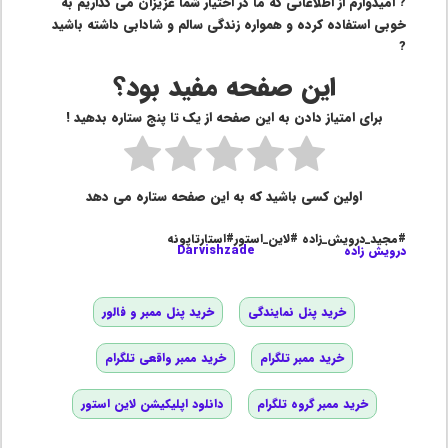
? امیدوارم از اطلاعاتی که ما در اختیار شما عزیزان می گذاریم به
خوبی استفاده کرده و همواره زندگی سالم و شادابی داشته باشید
?
این صفحه مفید بود؟
برای امتیاز دادن به این صفحه از یک تا پنج ستاره بدهید !
اولین کسی باشید که به این صفحه ستاره می دهد
#مجید_درویش_زاده #لاین_استور#استارتاپونه
درویش زاده
Darvishzade
خرید پنل نمایندگی
خرید پنل ممبر و فالور
خرید ممبر تلگرام
خرید ممبر واقعی تلگرام
خرید ممبر گروه تلگرام
دانلود اپلیکیشن لاین استور