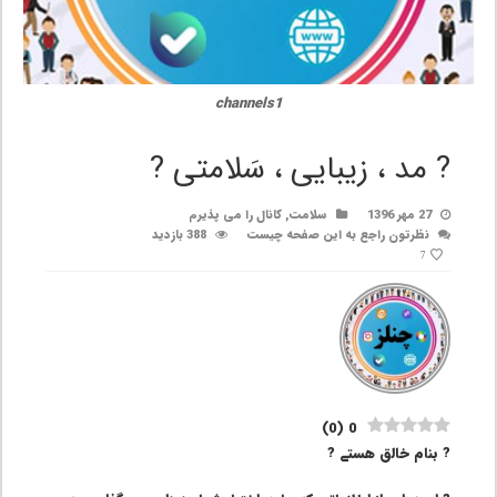
channels1
? مد ، زیبایی ، سَلامتی ?
27 مهر 1396
سلامت
,
کانال را می پذیرم
نظرتون راجع به این صفحه چیست
388 بازدید
7
)
0
(
0
? بنام خالق هستے ?