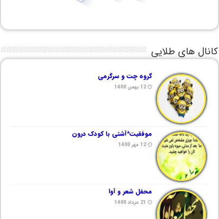
کانال های طلایی
گروه چت و سرگرمی
12 بهمن 1400
موفقیت*آشتی با کودک درون
12 مهر 1400
محفل شعر و آوا
21 مرداد 1400