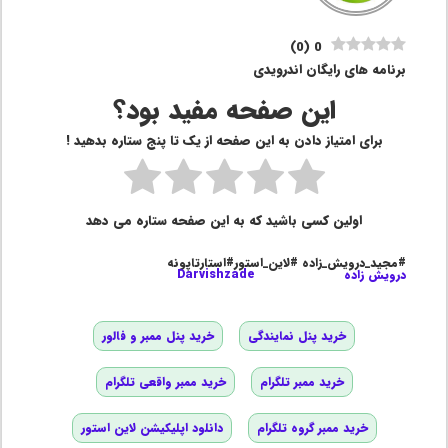
)
0
(
0
برنامه های رایگان اندرویدی
این صفحه مفید بود؟
برای امتیاز دادن به این صفحه از یک تا پنج ستاره بدهید !
اولین کسی باشید که به این صفحه ستاره می دهد
#مجید_درویش_زاده #لاین_استور#استارتاپونه
درویش زاده
Darvishzade
خرید پنل نمایندگی
خرید پنل ممبر و فالور
خرید ممبر تلگرام
خرید ممبر واقعی تلگرام
خرید ممبر گروه تلگرام
دانلود اپلیکیشن لاین استور