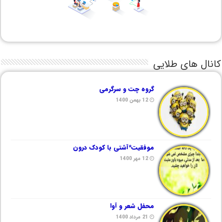
کانال های طلایی
گروه چت و سرگرمی
12 بهمن 1400
موفقیت*آشتی با کودک درون
12 مهر 1400
محفل شعر و آوا
21 مرداد 1400